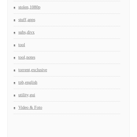
stolen,1080p
stuff,apps
subs,divx
tool
tool,notes
torrent,exclusive
tpb,english
utility,gui
Video & Foto