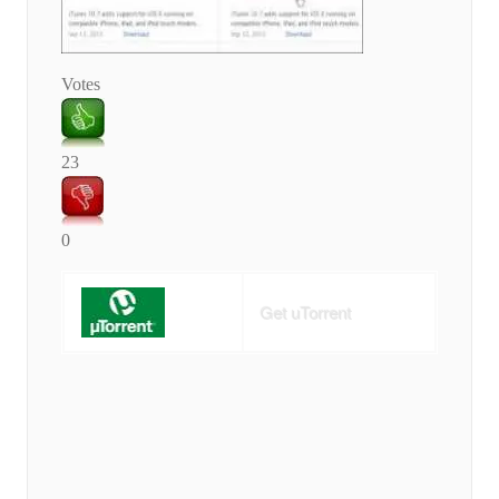
Votes
23
0
Get uTorrent