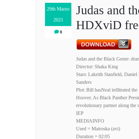
Judas and t
29th Marzo
2021
HDXviD free
0
Judas and the Black Genre: drama
Director: Shaka King
Stars: Lakeith Stanfield, Dani
Sanders
Plot: Bill hasNeal infiltrated t
Hoover. As Black Panther Presid
revolutionary partner along the 
IEP
MEDIAINFO
Used = Matroska (avi)
Duration = 02:05