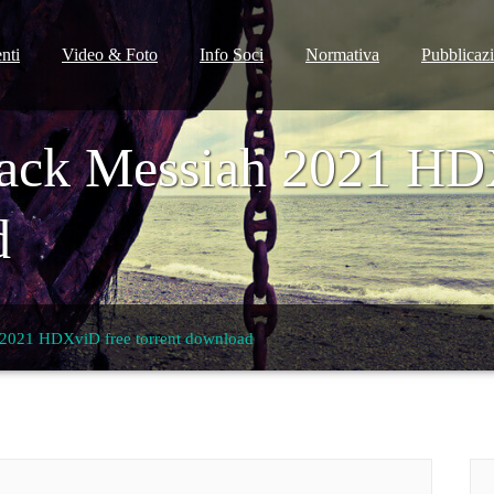
nti
Video & Foto
Info Soci
Normativa
Pubblicaz
lack Messiah 2021 HD
d
 2021 HDXviD free torrent download