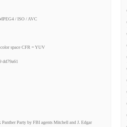
_MPEG4 / ISO / AVC
= color space CFR = YUV
79 dd79a61
ck Panther Party by FBI agents Mitchell and J. Edgar