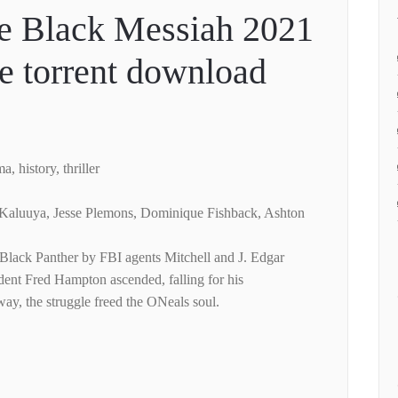
he Black Messiah 2021
 torrent download
, history, thriller
el Kaluuya, Jesse Plemons, Dominique Fishback, Ashton
he Black Panther by FBI agents Mitchell and J. Edgar
ent Fred Hampton ascended, falling for his
way, the struggle freed the ONeals soul.