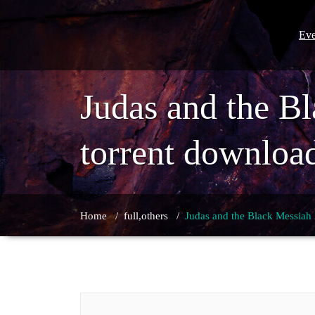
Skip
to
content
Eve
Judas and the B
torrent downloa
Home
/
full,others
/
Judas and the Black Messiah