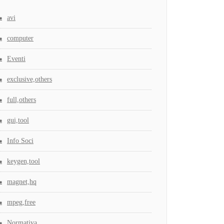
avi
computer
Eventi
exclusive,others
full,others
gui,tool
Info Soci
keygen,tool
magnet,hq
mpeg,free
Normativa