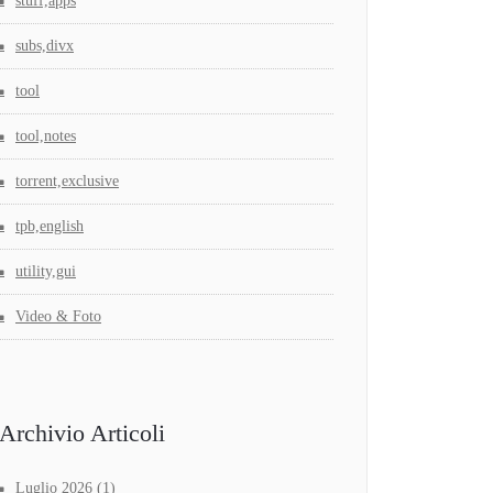
stuff,apps
subs,divx
tool
tool,notes
torrent,exclusive
tpb,english
utility,gui
Video & Foto
Archivio Articoli
Luglio 2026
(1)