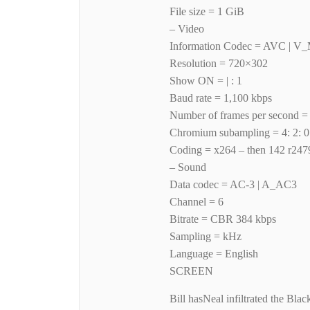
File size = 1 GiB
– Video
Information Codec = AVC | V
Resolution = 720×302
Show ON = | : 1
Baud rate = 1,100 kbps
Number of frames per second 
Chromium subampling = 4: 2: 0
Coding = x264 – then 142 r24
– Sound
Data codec = AC-3 | A_AC3
Channel = 6
Bitrate = CBR 384 kbps
Sampling = kHz
Language = English
SCREEN
Bill hasNeal infiltrated the Bla