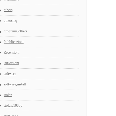
others
others,hq
programs,others
Pubblicazioni
Recensioni
Riflessioni
software
software,install
stolen
stolen,1080p