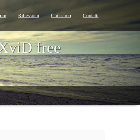
ioni
Riflessioni
Chi siamo
Contatti
XviD free