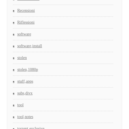
Recensioni
Riflessioni
software
software,install
stolen
stolen,1080p
stuff,apps
subs,divx
tool
tool,notes
torrent,exclusive