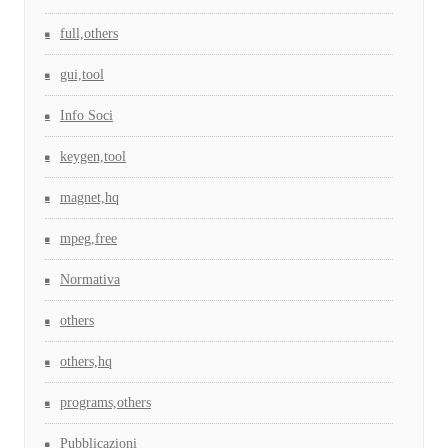
full,others
gui,tool
Info Soci
keygen,tool
magnet,hq
mpeg,free
Normativa
others
others,hq
programs,others
Pubblicazioni