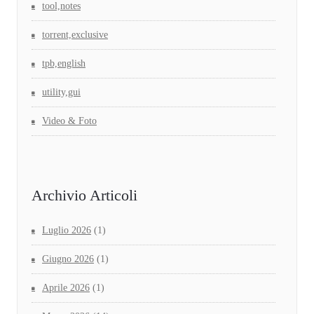
tool,notes
torrent,exclusive
tpb,english
utility,gui
Video & Foto
Archivio Articoli
Luglio 2026
(1)
Giugno 2026
(1)
Aprile 2026
(1)