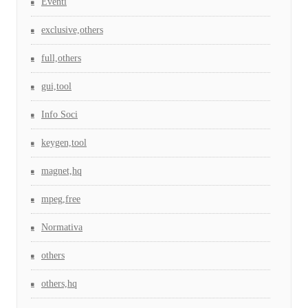
Eventi
exclusive,others
full,others
gui,tool
Info Soci
keygen,tool
magnet,hq
mpeg,free
Normativa
others
others,hq