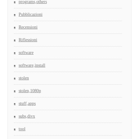
programs,others
Pubblicazioni
Recensioni
Riflessioni
software
software,install
stolen
stolen,1080p
stuff,apps
subs,divx
tool