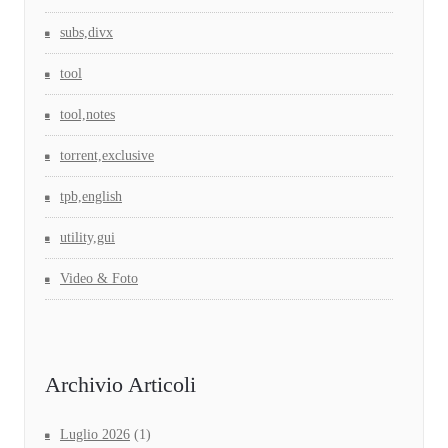
subs,divx
tool
tool,notes
torrent,exclusive
tpb,english
utility,gui
Video & Foto
Archivio Articoli
Luglio 2026
(1)