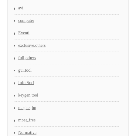
avi
computer
Eventi
exclusive,others
full,others
gui,tool
Info Soci
keygen,tool
magnet,hq
mpeg,free
Normativa