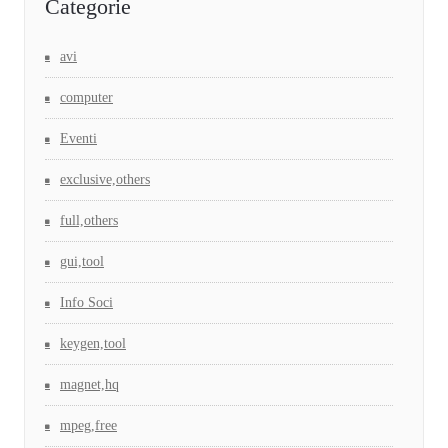
Categorie
avi
computer
Eventi
exclusive,others
full,others
gui,tool
Info Soci
keygen,tool
magnet,hq
mpeg,free