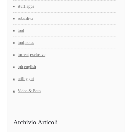
stuff,apps
subs,divx
tool
tool,notes
torrent,exclusive
tpb,english
utility,gui
Video & Foto
Archivio Articoli