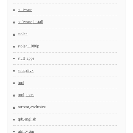
software
software,install
stolen
stolen,1080p
stuff,apps
subs,divx
tool
tool,notes
torrent,exclusive
tpb,english
utility,gui