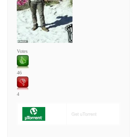
Votes
46
4
Get uTorrent