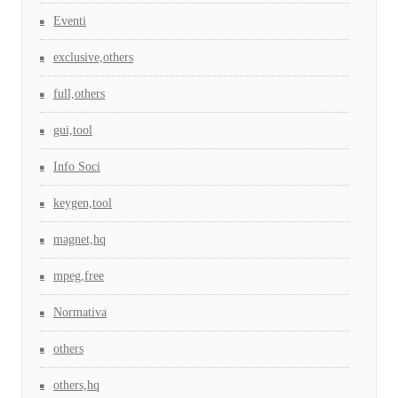
Eventi
exclusive,others
full,others
gui,tool
Info Soci
keygen,tool
magnet,hq
mpeg,free
Normativa
others
others,hq