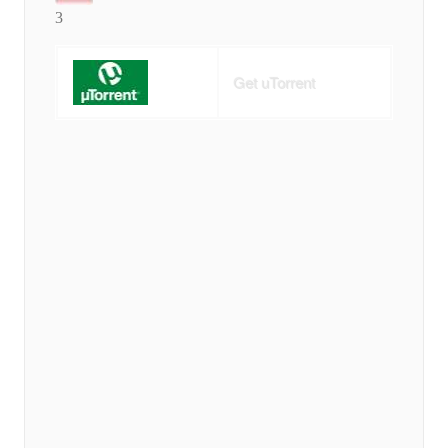
3
Get uTorrent