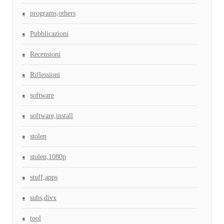
programs,others
Pubblicazioni
Recensioni
Riflessioni
software
software,install
stolen
stolen,1080p
stuff,apps
subs,divx
tool