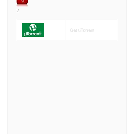
2
Get uTorrent