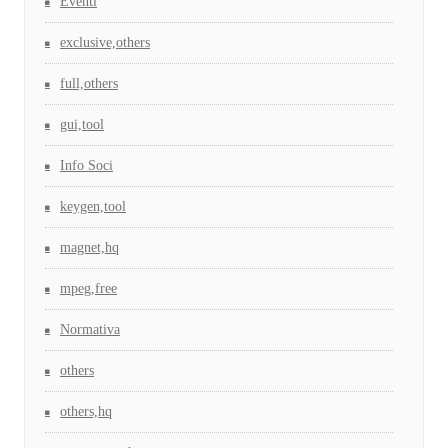
Eventi
exclusive,others
full,others
gui,tool
Info Soci
keygen,tool
magnet,hq
mpeg,free
Normativa
others
others,hq