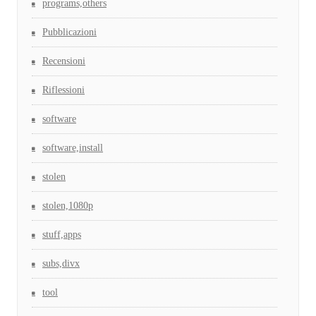
programs,others
Pubblicazioni
Recensioni
Riflessioni
software
software,install
stolen
stolen,1080p
stuff,apps
subs,divx
tool