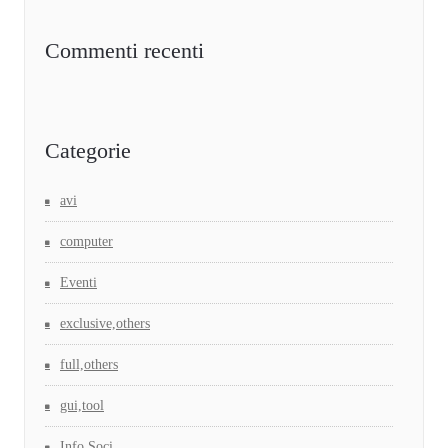
Commenti recenti
Categorie
avi
computer
Eventi
exclusive,others
full,others
gui,tool
Info Soci