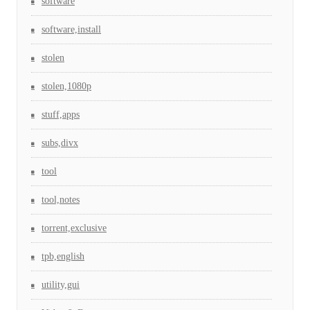
software
software,install
stolen
stolen,1080p
stuff,apps
subs,divx
tool
tool,notes
torrent,exclusive
tpb,english
utility,gui