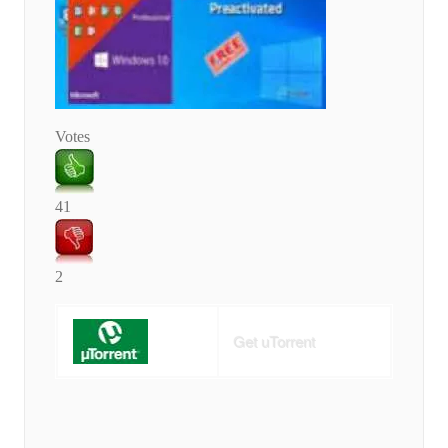
Votes
41
2
Get uTorrent