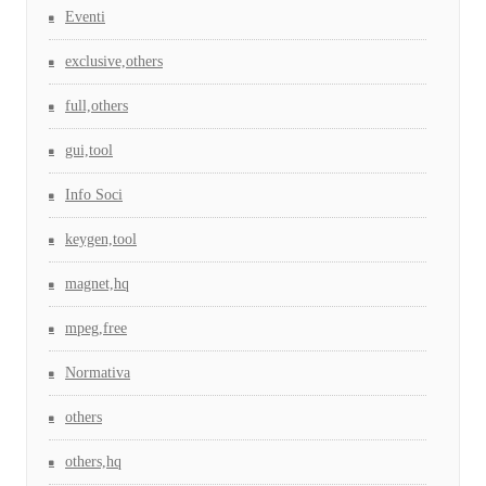
Eventi
exclusive,others
full,others
gui,tool
Info Soci
keygen,tool
magnet,hq
mpeg,free
Normativa
others
others,hq