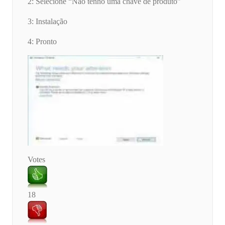
2: Selecione “Não tenho uma chave de produto”
3: Instalação
4: Pronto
Votes
18