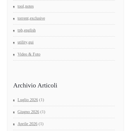
tool,notes
torrent,exclusive
tpb,english
utility,gui
Video & Foto
Archivio Articoli
Luglio 2026
(1)
Giugno 2026
(1)
Aprile 2026
(1)