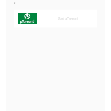
3
Get uTorrent