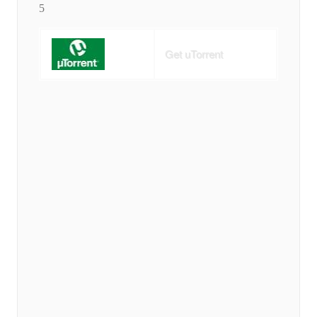
5
Get uTorrent