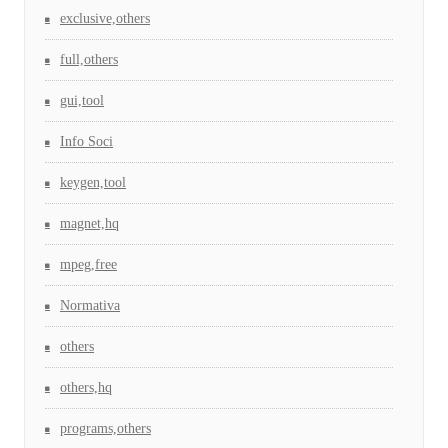
exclusive,others
full,others
gui,tool
Info Soci
keygen,tool
magnet,hq
mpeg,free
Normativa
others
others,hq
programs,others