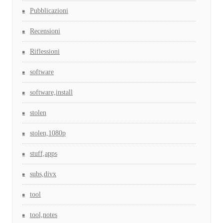
Pubblicazioni
Recensioni
Riflessioni
software
software,install
stolen
stolen,1080p
stuff,apps
subs,divx
tool
tool,notes