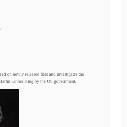
s
s
ased on newly released files and investigates the
 Martin Luther King by the US government.