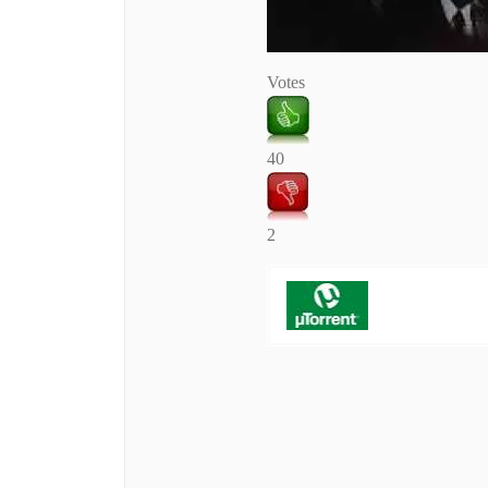
Votes
40
2