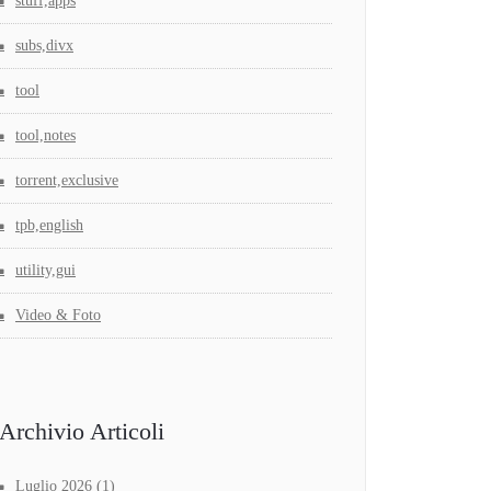
stuff,apps
subs,divx
tool
tool,notes
torrent,exclusive
tpb,english
utility,gui
Video & Foto
Archivio Articoli
Luglio 2026
(1)