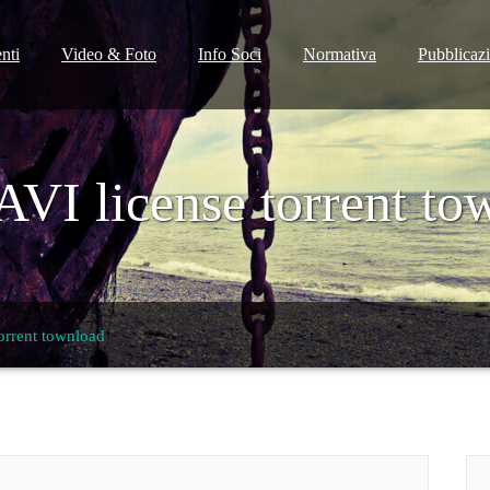
nti
Video & Foto
Info Soci
Normativa
Pubblicaz
I license torrent to
orrent townload