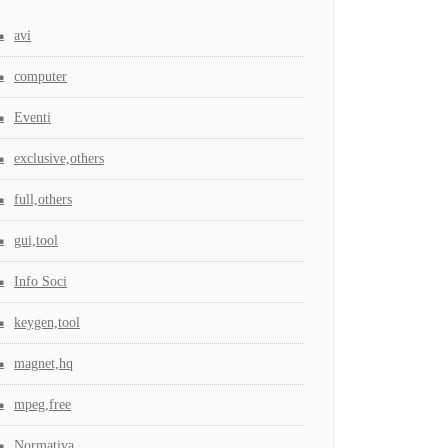
avi
computer
Eventi
exclusive,others
full,others
gui,tool
Info Soci
keygen,tool
magnet,hq
mpeg,free
Normativa