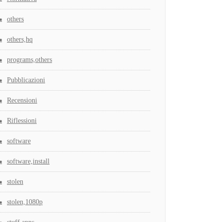
others
others,hq
programs,others
Pubblicazioni
Recensioni
Riflessioni
software
software,install
stolen
stolen,1080p