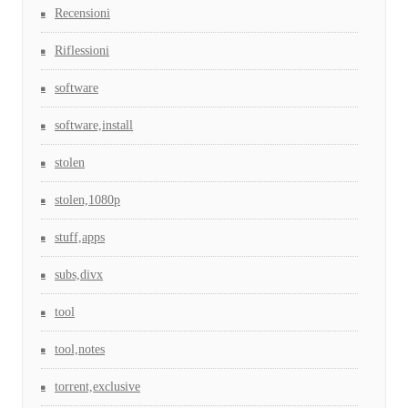
Recensioni
Riflessioni
software
software,install
stolen
stolen,1080p
stuff,apps
subs,divx
tool
tool,notes
torrent,exclusive