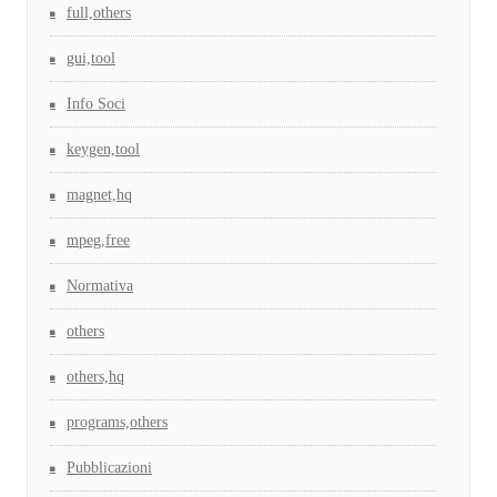
full,others
gui,tool
Info Soci
keygen,tool
magnet,hq
mpeg,free
Normativa
others
others,hq
programs,others
Pubblicazioni