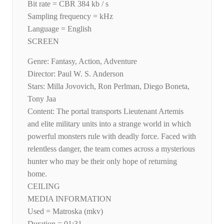
Bit rate = CBR 384 kb / s
Sampling frequency = kHz
Language = English
SCREEN
Genre: Fantasy, Action, Adventure
Director: Paul W. S. Anderson
Stars: Milla Jovovich, Ron Perlman, Diego Boneta,
Tony Jaa
Content: The portal transports Lieutenant Artemis
and elite military units into a strange world in which
powerful monsters rule with deadly force. Faced with
relentless danger, the team comes across a mysterious
hunter who may be their only hope of returning
home.
CEILING
MEDIA INFORMATION
Used = Matroska (mkv)
Duration = 01:31