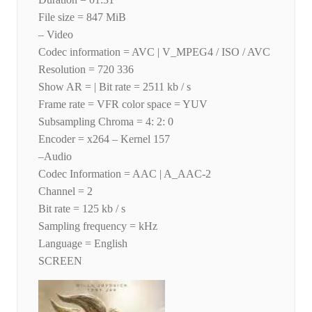
File size = 847 MiB
– Video
Codec information = AVC | V_MPEG4 / ISO / AVC
Resolution = 720 336
Show AR = | Bit rate = 2511 kb / s
Frame rate = VFR color space = YUV
Subsampling Chroma = 4: 2: 0
Encoder = x264 – Kernel 157
–Audio
Codec Information = AAC | A_AAC-2
Channel = 2
Bit rate = 125 kb / s
Sampling frequency = kHz
Language = English
SCREEN