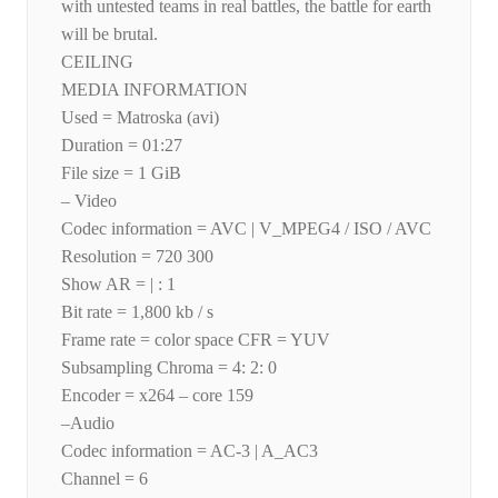
with untested teams in real battles, the battle for earth
will be brutal.
CEILING
MEDIA INFORMATION
Used = Matroska (avi)
Duration = 01:27
File size = 1 GiB
– Video
Codec information = AVC | V_MPEG4 / ISO / AVC
Resolution = 720 300
Show AR = | : 1
Bit rate = 1,800 kb / s
Frame rate = color space CFR = YUV
Subsampling Chroma = 4: 2: 0
Encoder = x264 – core 159
–Audio
Codec information = AC-3 | A_AC3
Channel = 6