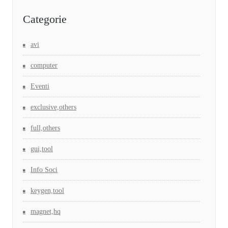
Categorie
avi
computer
Eventi
exclusive,others
full,others
gui,tool
Info Soci
keygen,tool
magnet,hq