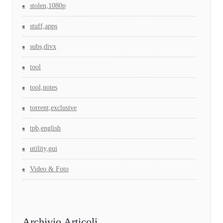
stolen,1080p
stuff,apps
subs,divx
tool
tool,notes
torrent,exclusive
tpb,english
utility,gui
Video & Foto
Archivio Articoli