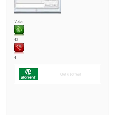
Votes
43
4
Get uTorrent