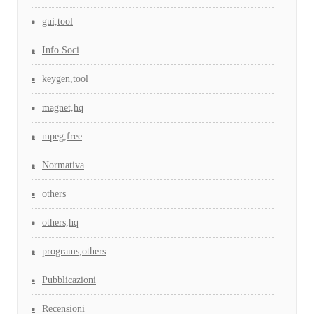
gui,tool
Info Soci
keygen,tool
magnet,hq
mpeg,free
Normativa
others
others,hq
programs,others
Pubblicazioni
Recensioni