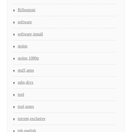
Riflessioni
software
software,install
stolen
stolen,1080p
stuff,apps
subs,divx
tool
tool,notes
torrent,exclusive
tpb,english