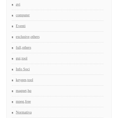
avi
computer
Eventi
exclusive,others
full,others
gui,tool
Info Soci
keygen,tool
magnet,hq
mpeg,free
Normativa