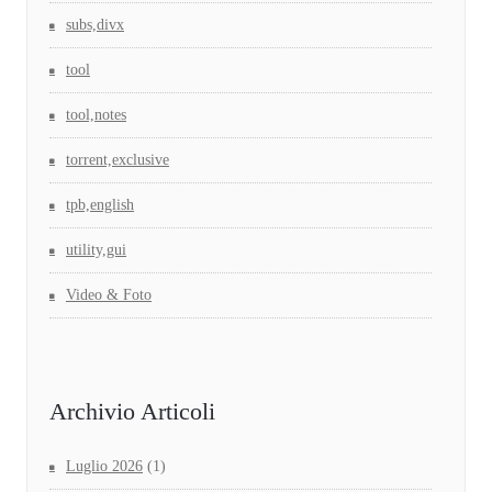
subs,divx
tool
tool,notes
torrent,exclusive
tpb,english
utility,gui
Video & Foto
Archivio Articoli
Luglio 2026
(1)