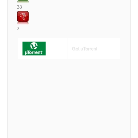
38
2
Get uTorrent