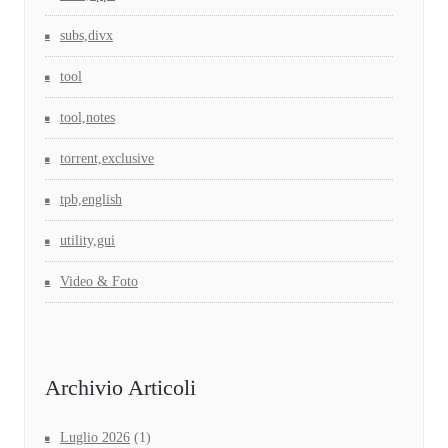
subs,divx
tool
tool,notes
torrent,exclusive
tpb,english
utility,gui
Video & Foto
Archivio Articoli
Luglio 2026
(1)