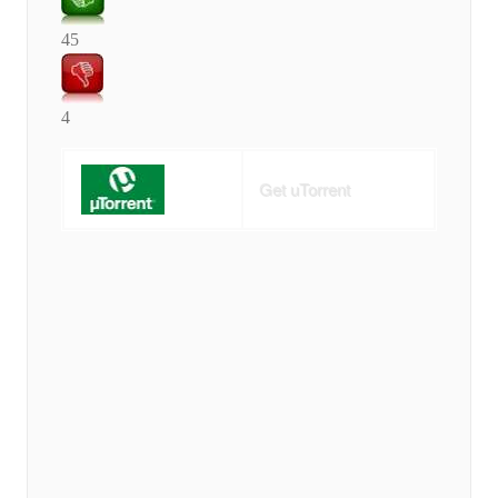
45
4
Get uTorrent