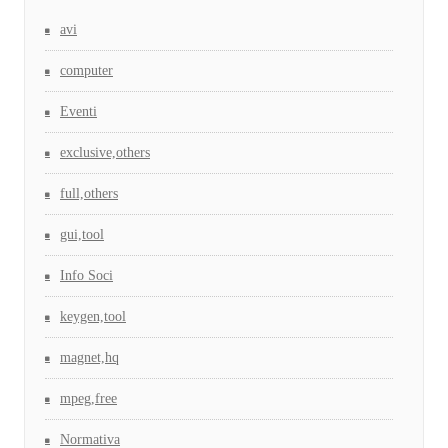
avi
computer
Eventi
exclusive,others
full,others
gui,tool
Info Soci
keygen,tool
magnet,hq
mpeg,free
Normativa