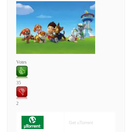
Votes
35
2
Get uTorrent