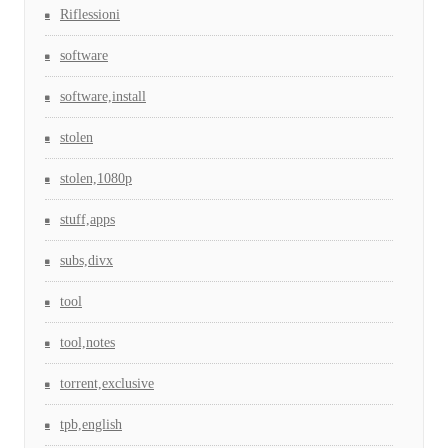
Riflessioni
software
software,install
stolen
stolen,1080p
stuff,apps
subs,divx
tool
tool,notes
torrent,exclusive
tpb,english