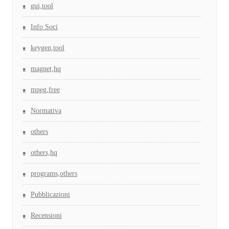
gui,tool
Info Soci
keygen,tool
magnet,hq
mpeg,free
Normativa
others
others,hq
programs,others
Pubblicazioni
Recensioni