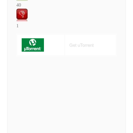
40
1
Get uTorrent