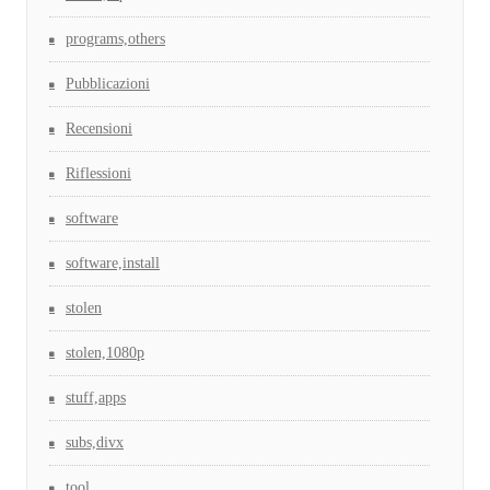
programs,others
Pubblicazioni
Recensioni
Riflessioni
software
software,install
stolen
stolen,1080p
stuff,apps
subs,divx
tool