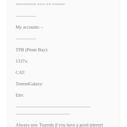
======== === == =====
————–
My accounts: –
————–
TPB (Pirate Bay):
1337x:
CAT:
TorrentGalaxy:
Ettv:
————————————————–
————————————
Always sow Torrents if you have a good internet