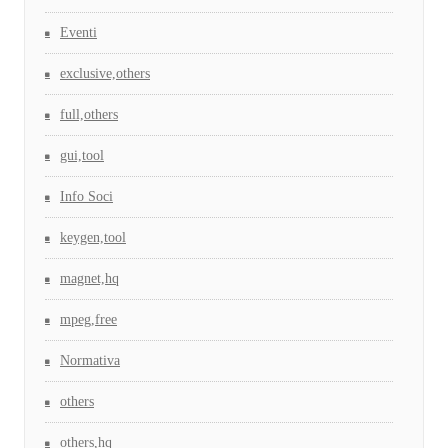
Eventi
exclusive,others
full,others
gui,tool
Info Soci
keygen,tool
magnet,hq
mpeg,free
Normativa
others
others,hq