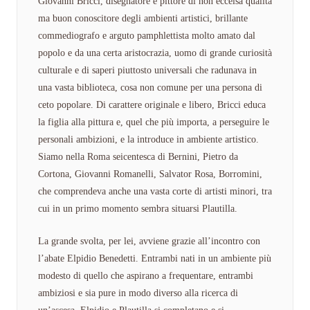
Giovanni Bricci, disegnatore e pittore di non eccelsa qualità
ma buon conoscitore degli ambienti artistici, brillante
commediografo e arguto pamphlettista molto amato dal
popolo e da una certa aristocrazia, uomo di grande curiosità
culturale e di saperi piuttosto universali che radunava in
una vasta biblioteca, cosa non comune per una persona di
ceto popolare. Di carattere originale e libero, Bricci educa
la figlia alla pittura e, quel che più importa, a perseguire le
personali ambizioni, e la introduce in ambiente artistico.
Siamo nella Roma seicentesca di Bernini, Pietro da
Cortona, Giovanni Romanelli, Salvator Rosa, Borromini,
che comprendeva anche una vasta corte di artisti minori, tra
cui in un primo momento sembra situarsi Plautilla.
La grande svolta, per lei, avviene grazie all’incontro con
l’abate Elpidio Benedetti. Entrambi nati in un ambiente più
modesto di quello che aspirano a frequentare, entrambi
ambiziosi e sia pure in modo diverso alla ricerca di