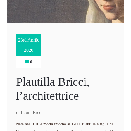
23rd Aprile
2020
0
Plautilla Bricci,
l’architettrice
di Laura Ricci
Nata nel 1616 e morta intorno al 1700, Plautilla è figlia di