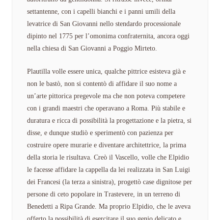
settantenne, con i capelli bianchi e i panni umili della
levatrice di San Giovanni nello stendardo processionale
dipinto nel 1775 per l’omonima confraternita, ancora oggi
nella chiesa di San Giovanni a Poggio Mirteto.
Plautilla volle essere unica, qualche pittrice esisteva già e
non le bastò, non si contentò di affidare il suo nome a
un’arte pittorica pregevole ma che non poteva competere
con i grandi maestri che operavano a Roma. Più stabile e
duratura e ricca di possibilità la progettazione e la pietra, si
disse, e dunque studiò e sperimentò con pazienza per
costruire opere murarie e diventare architettrice, la prima
della storia le risultava. Creò il Vascello, volle che Elpidio
le facesse affidare la cappella da lei realizzata in San Luigi
dei Francesi (la terza a sinistra), progettò case dignitose per
persone di ceto popolare in Trastevere, in un terreno di
Benedetti a Ripa Grande. Ma proprio Elpidio, che le aveva
offerto la possibilità di esercitare il suo genio delicato e