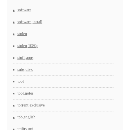
software
software,install
stolen
stolen,1080p
stuff,apps
subs,divx
tool
tool,notes
torrent,exclusive
tpb,english
utility,gui