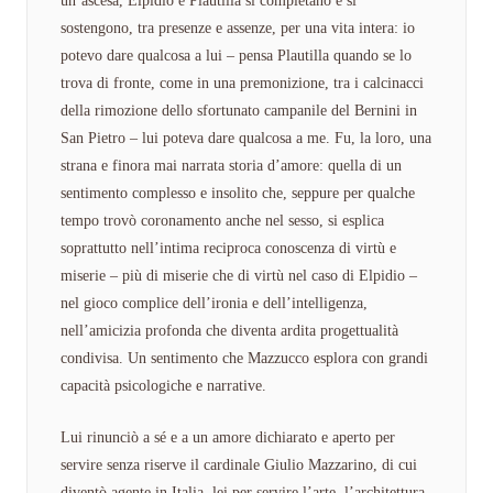
un’ascesa, Elpidio e Plautilla si completano e si
sostengono, tra presenze e assenze, per una vita intera: io
potevo dare qualcosa a lui – pensa Plautilla quando se lo
trova di fronte, come in una premonizione, tra i calcinacci
della rimozione dello sfortunato campanile del Bernini in
San Pietro – lui poteva dare qualcosa a me. Fu, la loro, una
strana e finora mai narrata storia d’amore: quella di un
sentimento complesso e insolito che, seppure per qualche
tempo trovò coronamento anche nel sesso, si esplica
soprattutto nell’intima reciproca conoscenza di virtù e
miserie – più di miserie che di virtù nel caso di Elpidio –
nel gioco complice dell’ironia e dell’intelligenza,
nell’amicizia profonda che diventa ardita progettualità
condivisa. Un sentimento che Mazzucco esplora con grandi
capacità psicologiche e narrative.
Lui rinunciò a sé e a un amore dichiarato e aperto per
servire senza riserve il cardinale Giulio Mazzarino, di cui
diventò agente in Italia, lei per servire l’arte, l’architettura