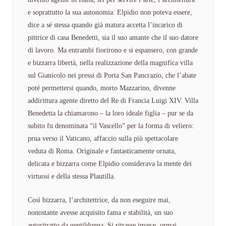
e soprattutto la sua autonomia: Elpidio non poteva essere,
dice a sé stessa quando già matura accetta l’incarico di
pittrice di casa Benedetti, sia il suo amante che il suo datore
di lavoro. Ma entrambi fiorirono e si espansero, con grande
e bizzarra libertà, nella realizzazione della magnifica villa
sul Gianicolo nei pressi di Porta San Pancrazio, che l’abate
poté permettersi quando, morto Mazzarino, divenne
addirittura agente diretto del Re di Francia Luigi XIV. Villa
Benedetta la chiamarono – la loro ideale figlia – pur se da
subito fu denominata “il Vascello” per la forma di veliero:
prua verso il Vaticano, affaccio sulla più spettacolare
veduta di Roma. Originale e fantasticamente ornata,
delicata e bizzarra come Elpidio considerava la mente dei
virtuosi e della stessa Plautilla.
Così bizzarra, l’architettrice, da non eseguire mai,
nonostante avesse acquisito fama e stabilità, un suo
autoritratto da gentildonna. Si ritrasse invece, ormai