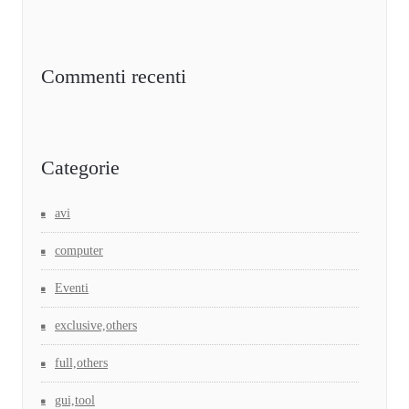
Commenti recenti
Categorie
avi
computer
Eventi
exclusive,others
full,others
gui,tool