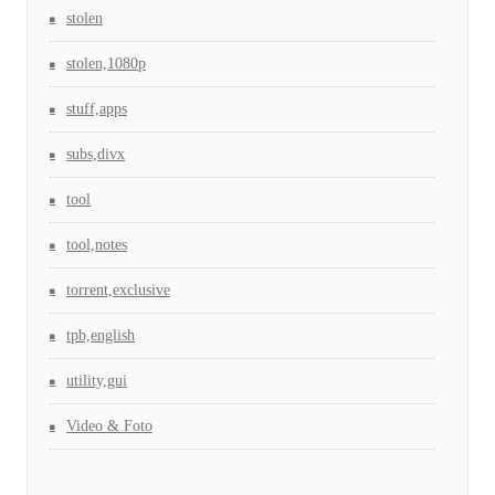
stolen
stolen,1080p
stuff,apps
subs,divx
tool
tool,notes
torrent,exclusive
tpb,english
utility,gui
Video & Foto