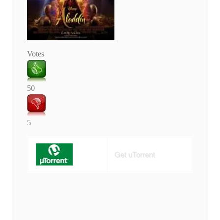
Votes
50
5
Get uTorrent