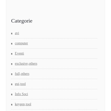
Categorie
avi
computer
Eventi
exclusive,others
full,others
gui,tool
Info Soci
keygen,tool