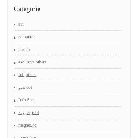
Categorie
avi
computer
Eventi
exclusive,others
full,others
gui,tool
Info Soci
keygen,tool
magnet,hq
mpeg,free