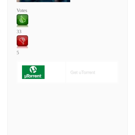
Votes
33
5
Get uTorrent