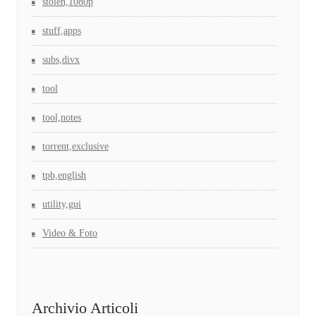
stolen,1080p
stuff,apps
subs,divx
tool
tool,notes
torrent,exclusive
tpb,english
utility,gui
Video & Foto
Archivio Articoli