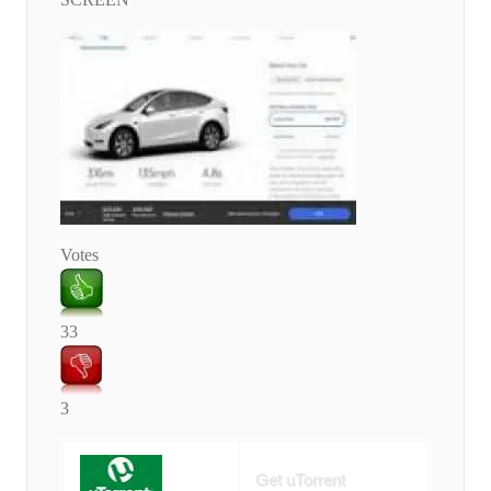
Votes
33
3
Get uTorrent