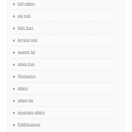
full,others
gui,tool
Info Soci
keygen,tool
magnet,hq
mpeg,free
Normativa
others
others,hq
programs,others
Pubblicazioni