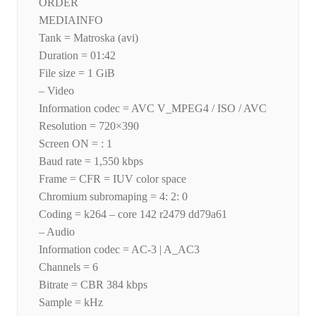
ORDER
MEDIAINFO
Tank = Matroska (avi)
Duration = 01:42
File size = 1 GiB
– Video
Information codec = AVC V_MPEG4 / ISO / AVC
Resolution = 720×390
Screen ON = : 1
Baud rate = 1,550 kbps
Frame = CFR = IUV color space
Chromium subromaping = 4: 2: 0
Coding = k264 – core 142 r2479 dd79a61
– Audio
Information codec = AC-3 | A_AC3
Channels = 6
Bitrate = CBR 384 kbps
Sample = kHz