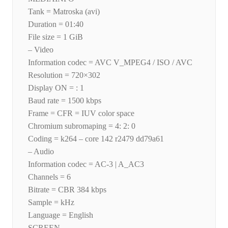
Tank = Matroska (avi)
Duration = 01:40
File size = 1 GiB
– Video
Information codec = AVC V_MPEG4 / ISO / AVC
Resolution = 720×302
Display ON = : 1
Baud rate = 1500 kbps
Frame = CFR = IUV color space
Chromium subromaping = 4: 2: 0
Coding = k264 – core 142 r2479 dd79a61
– Audio
Information codec = AC-3 | A_AC3
Channels = 6
Bitrate = CBR 384 kbps
Sample = kHz
Language = English
SCREEN