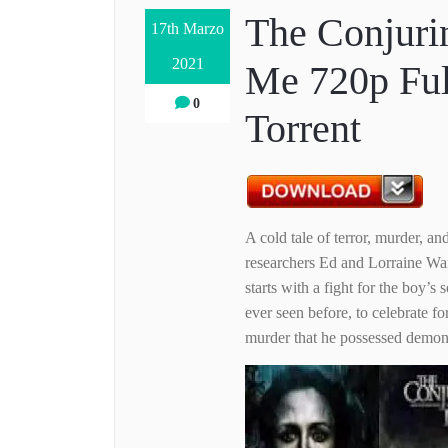
The Conjuri
17th Marzo
2021
Me 720p Fu
0
Torrent
A cold tale of terror, murder, a
researchers Ed and Lorraine Warr
starts with a fight for the boy’
ever seen before, to celebrate fo
murder that he possessed demoni