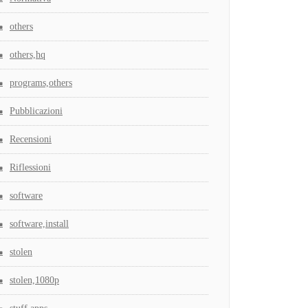
others
others,hq
programs,others
Pubblicazioni
Recensioni
Riflessioni
software
software,install
stolen
stolen,1080p