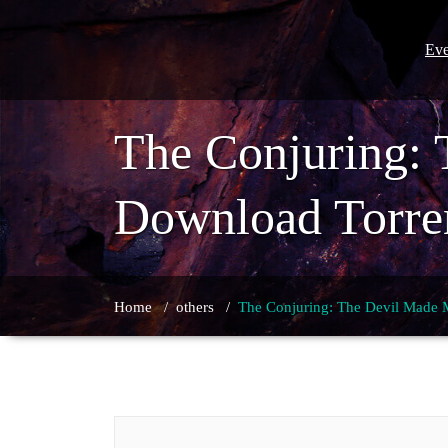
Skip
to
content
Eve
The Conjuring:
Download Torre
Home
/
others
/
The Conjuring: The Devil Made 