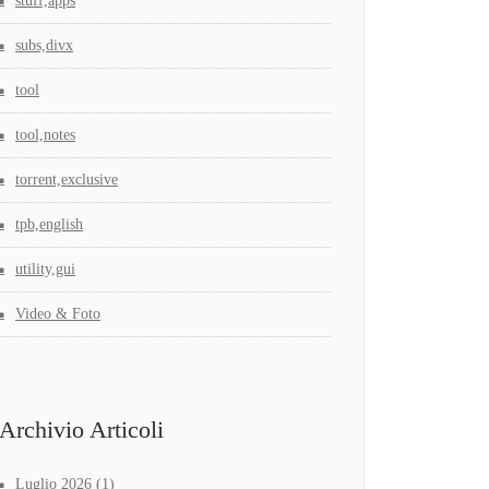
stuff,apps
subs,divx
tool
tool,notes
torrent,exclusive
tpb,english
utility,gui
Video & Foto
Archivio Articoli
Luglio 2026
(1)