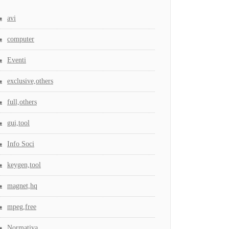
avi
computer
Eventi
exclusive,others
full,others
gui,tool
Info Soci
keygen,tool
magnet,hq
mpeg,free
Normativa