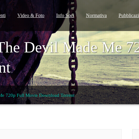
nti
Video & Foto
Info Soci
Normativa
Pubblicaz
 The Devil Made Me 7
nt
Me 720p Full Movie Download Torrent