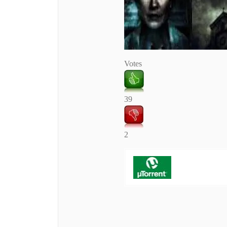
Votes
39
2