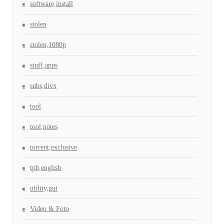
software,install
stolen
stolen,1080p
stuff,apps
subs,divx
tool
tool,notes
torrent,exclusive
tpb,english
utility,gui
Video & Foto