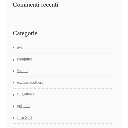
Commenti recenti
Categorie
avi
computer
Eventi
exclusive,others
full,others
gui,tool
Info Soci