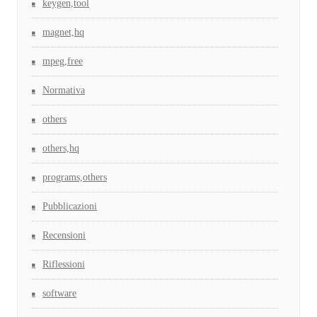
keygen,tool
magnet,hq
mpeg,free
Normativa
others
others,hq
programs,others
Pubblicazioni
Recensioni
Riflessioni
software