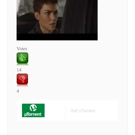
Votes
14
4
Get uTorrent