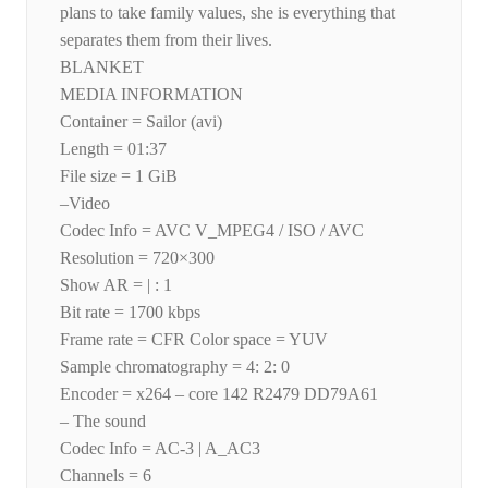
plans to take family values, she is everything that
separates them from their lives.
BLANKET
MEDIA INFORMATION
Container = Sailor (avi)
Length = 01:37
File size = 1 GiB
–Video
Codec Info = AVC V_MPEG4 / ISO / AVC
Resolution = 720×300
Show AR = | : 1
Bit rate = 1700 kbps
Frame rate = CFR Color space = YUV
Sample chromatography = 4: 2: 0
Encoder = x264 – core 142 R2479 DD79A61
– The sound
Codec Info = AC-3 | A_AC3
Channels = 6