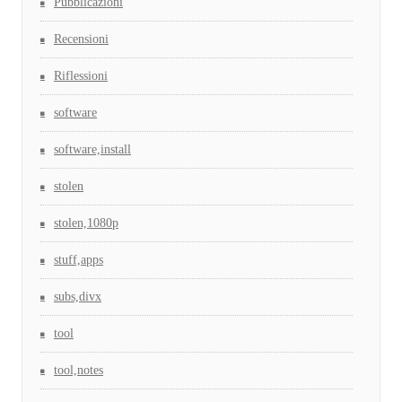
Pubblicazioni
Recensioni
Riflessioni
software
software,install
stolen
stolen,1080p
stuff,apps
subs,divx
tool
tool,notes