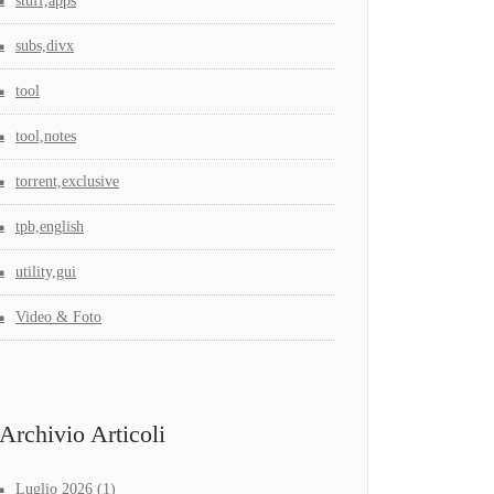
stuff,apps
subs,divx
tool
tool,notes
torrent,exclusive
tpb,english
utility,gui
Video & Foto
Archivio Articoli
Luglio 2026
(1)