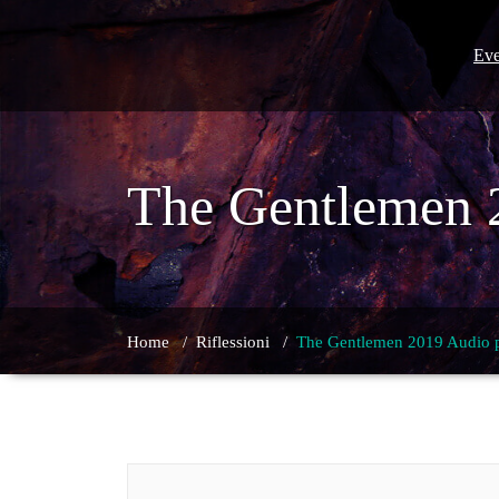
Skip
to
content
Eve
The Gentlemen 
Home
/
Riflessioni
/
The Gentlemen 2019 Audio p