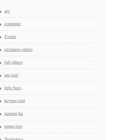
avi
computer
Eventi
exclusive,others
full,others
gui,tool
Info Soci
keygen,tool
magnet,hq
mpeg,free
Normativa