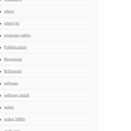
others
others,hq
programs,others
Pubblicazioni
Recensioni
Riflessioni
software
software,install
stolen
stolen,1080p