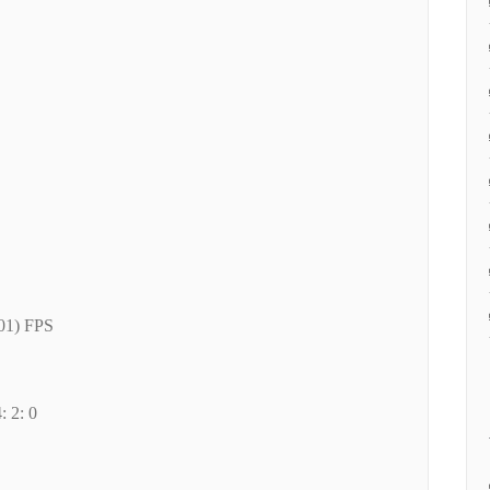
001) FPS
: 2: 0