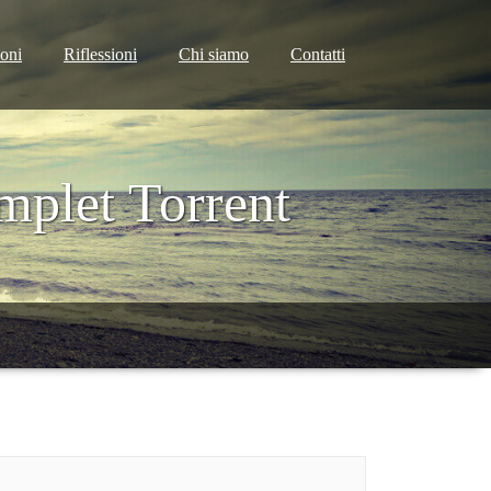
ioni
Riflessioni
Chi siamo
Contatti
plet Torrent