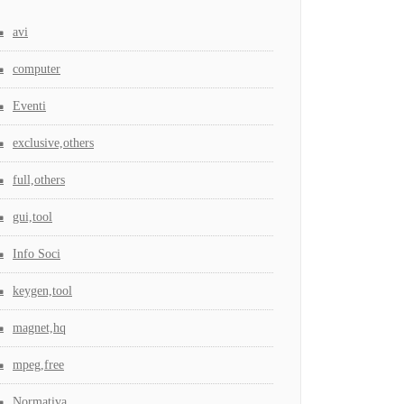
avi
computer
Eventi
exclusive,others
full,others
gui,tool
Info Soci
keygen,tool
magnet,hq
mpeg,free
Normativa