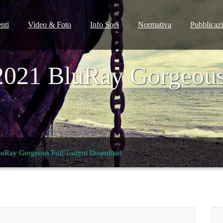
nti
Video & Foto
Info Soci
Normativa
Pubblicaz
021 BluRay Gorgeous 
uRay Gorgeous Full Torrent Download