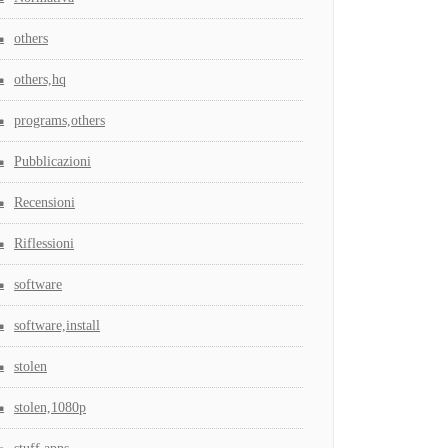
others
others,hq
programs,others
Pubblicazioni
Recensioni
Riflessioni
software
software,install
stolen
stolen,1080p