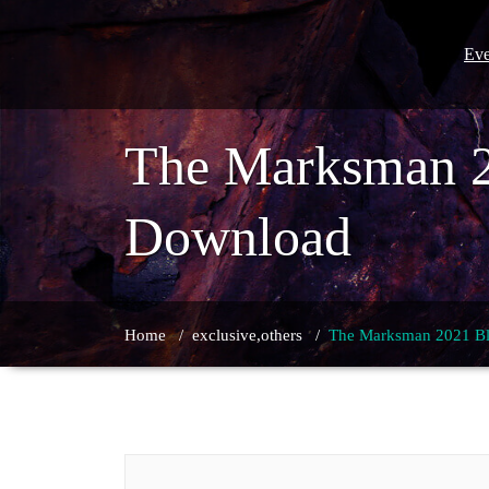
Skip
to
content
Eve
The Marksman 2
Download
Home
/
exclusive,others
/
The Marksman 2021 Bl