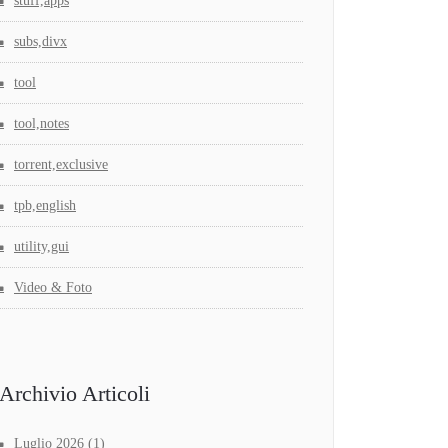
stuff,apps
subs,divx
tool
tool,notes
torrent,exclusive
tpb,english
utility,gui
Video & Foto
Archivio Articoli
Luglio 2026
(1)