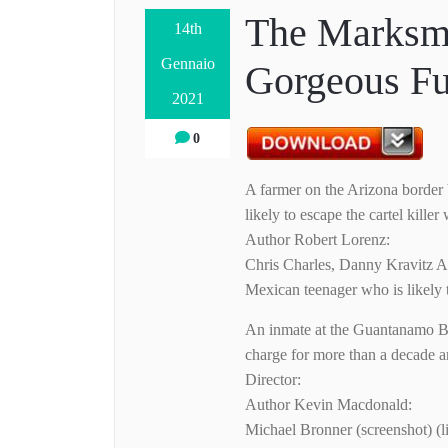
The Marksm
14th
Gennaio
Gorgeous Fu
2021
0
A farmer on the Arizona border
likely to escape the cartel kille
Author Robert Lorenz:
Chris Charles, Danny Kravitz A
Mexican teenager who is likely 
An inmate at the Guantanamo Bay
charge for more than a decade an
Director:
Author Kevin Macdonald:
Michael Bronner (screenshot) (l