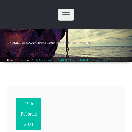
Skip
to
content
The Marksman HDCAM 850MB license Full Movie Torrent Download
Home
/
Riflessioni
/
The Marksman HDCAM 850MB license Full Movie Torrent Download
19th
Febbraio
2021