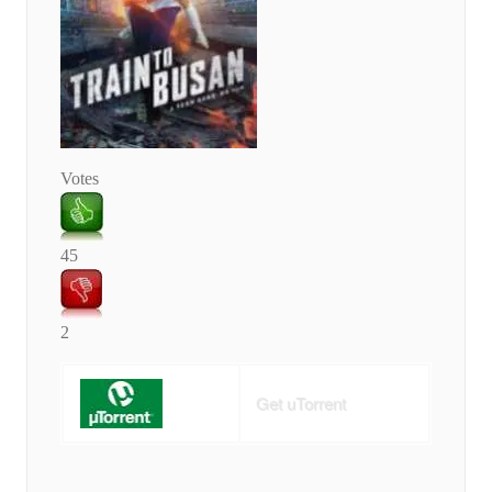
Votes
45
2
Get uTorrent