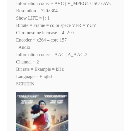
Information codec = AVC | V_MPEG4 / ISO / AVC
Resolution = 720×304
Show LIFE = | : 1
Bitrate = Frame = color space VFR = YUV
Chromosome increase = 4: 2: 0
Encoder = x264 – core 157
–Audio
Information codec = AAC | A_AAC-2
Channel = 2
Bit rate = Example = kHz
Language = English
SCREEN