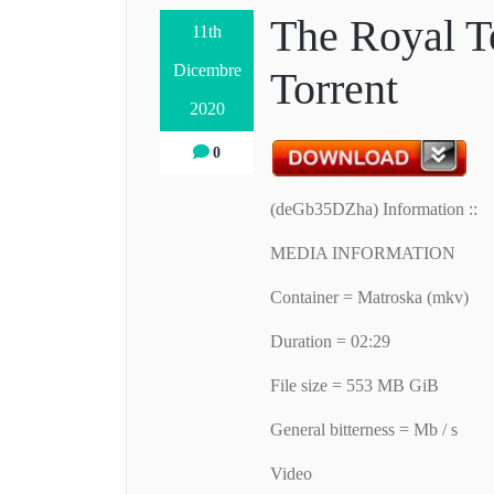
The Royal 
11th
Dicembre
Torrent
2020
0
(deGb35DZha) Information ::
MEDIA INFORMATION
Container = Matroska (mkv)
Duration = 02:29
File size = 553 MB GiB
General bitterness = Mb / s
Video