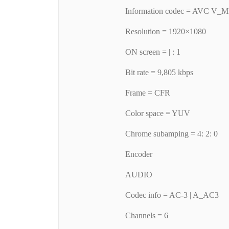
Information codec = AVC V_
Resolution = 1920×1080
ON screen = | : 1
Bit rate = 9,805 kbps
Frame = CFR
Color space = YUV
Chrome subamping = 4: 2: 0
Encoder
AUDIO
Codec info = AC-3 | A_AC3
Channels = 6