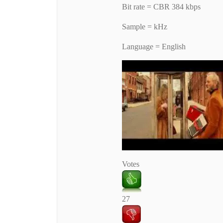
Bit rate = CBR 384 kbps
Sample = kHz
Language = English
Votes
27