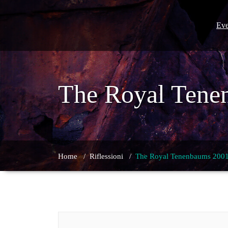
Skip
to
content
Eve
The Royal Tene
Home
/
Riflessioni
/
The Royal Tenenbaums 2001