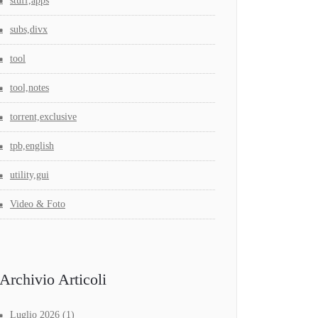
stuff,apps
subs,divx
tool
tool,notes
torrent,exclusive
tpb,english
utility,gui
Video & Foto
Archivio Articoli
Luglio 2026
(1)