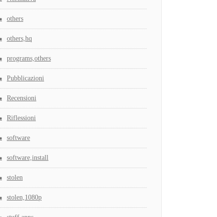
others
others,hq
programs,others
Pubblicazioni
Recensioni
Riflessioni
software
software,install
stolen
stolen,1080p