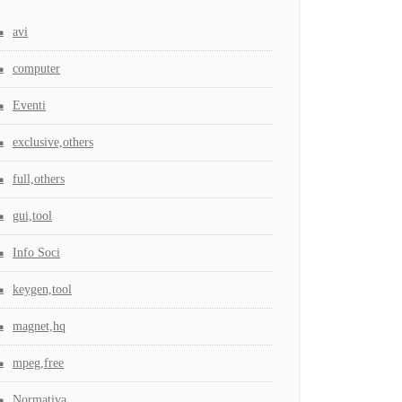
avi
computer
Eventi
exclusive,others
full,others
gui,tool
Info Soci
keygen,tool
magnet,hq
mpeg,free
Normativa