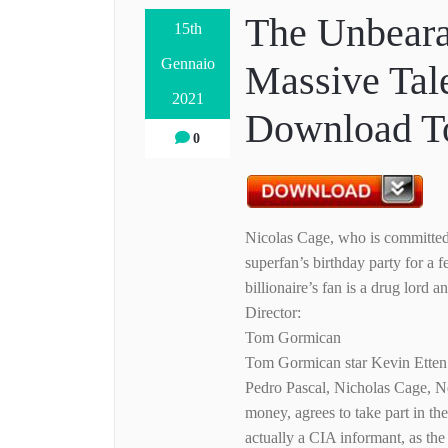
The Unbeara
15th
Gennaio
Massive Tal
2021
Download To
0
Nicolas Cage, who is committed t
superfan’s birthday party for a f
billionaire’s fan is a drug lord 
Director:
Tom Gormican
Tom Gormican star Kevin Etten
Pedro Pascal, Nicholas Cage, Ne
money, agrees to take part in the 
actually a CIA informant, as the 