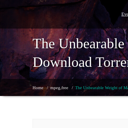
Skip
to
content
Eve
The Unbearable 
Download Torre
Home
/
mpeg,free
/
The Unbearable Weight of M