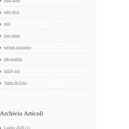
stuff,apps
subs,divx
tool
tool,notes
torrent,exclusive
tpb,english
utility,gui
Video & Foto
Archivio Articoli
Luglio 2026
(1)