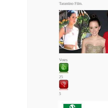
Tarantino Film.
Votes
25
5