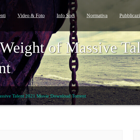
nti
Video & Foto
Info Soci
Normativa
Pubblicaz
Weight of Massive Ta
nt
assive Talent 2021 Movie Download Torrent