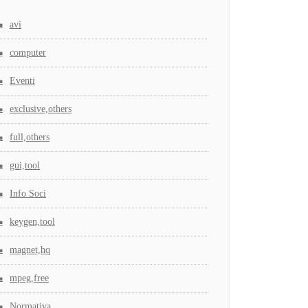
avi
computer
Eventi
exclusive,others
full,others
gui,tool
Info Soci
keygen,tool
magnet,hq
mpeg,free
Normativa