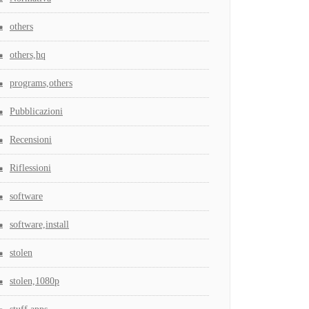
others
others,hq
programs,others
Pubblicazioni
Recensioni
Riflessioni
software
software,install
stolen
stolen,1080p