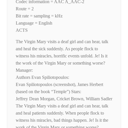
Codec information = AAC A_AAC-2
Route = 2
Bit rate = sampling = kHz
Language = English
ACTS
The Virgin Mary visits a deaf girl and can hear, talk
and heal the sick suddenly. As people flock to
witness his miracles, horrific events unfold. Je! Is it
the work of the Virgin Mary or something worse?
Manager:
Authors Evan Spiliotopoulos:
Evan Spiliotopoulos (screenshot), James Herbert
(based on the book “Temple”) Stars:
Jeffrey Dean Morgan, Cricket Brown, William Sadler
The Virgin Mary visits a deaf girl and can hear, talk
and heal patients suddenly. When people flock to
witness his miracles, bad things happen. Je! Is it the
work of the Virgin Mary or something worse?