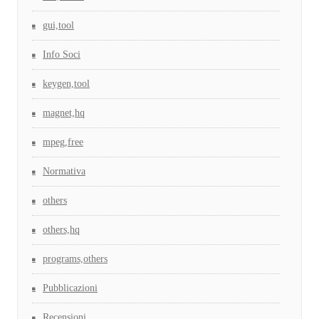
gui,tool
Info Soci
keygen,tool
magnet,hq
mpeg,free
Normativa
others
others,hq
programs,others
Pubblicazioni
Recensioni