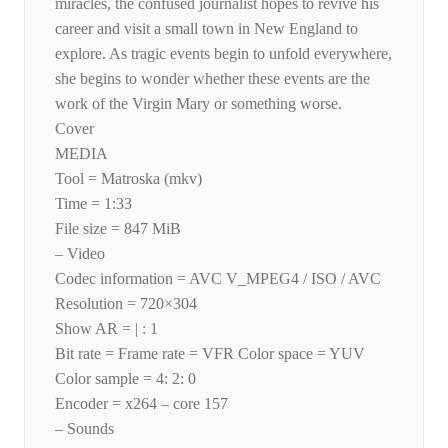
miracles, the confused journalist hopes to revive his
career and visit a small town in New England to
explore. As tragic events begin to unfold everywhere,
she begins to wonder whether these events are the
work of the Virgin Mary or something worse.
Cover
MEDIA
Tool = Matroska (mkv)
Time = 1:33
File size = 847 MiB
– Video
Codec information = AVC V_MPEG4 / ISO / AVC
Resolution = 720×304
Show AR = | : 1
Bit rate = Frame rate = VFR Color space = YUV
Color sample = 4: 2: 0
Encoder = x264 – core 157
– Sounds