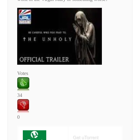
Votes
34
0
Get uTorrent