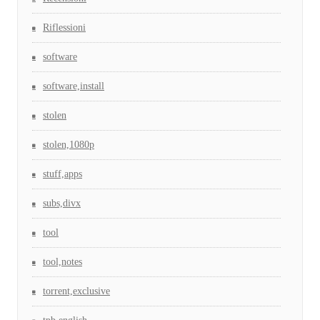
Riflessioni
software
software,install
stolen
stolen,1080p
stuff,apps
subs,divx
tool
tool,notes
torrent,exclusive