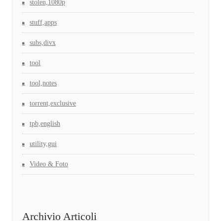
stolen,1080p
stuff,apps
subs,divx
tool
tool,notes
torrent,exclusive
tpb,english
utility,gui
Video & Foto
Archivio Articoli