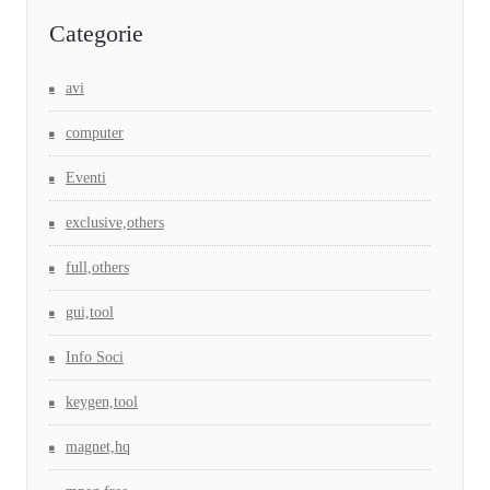
Categorie
avi
computer
Eventi
exclusive,others
full,others
gui,tool
Info Soci
keygen,tool
magnet,hq