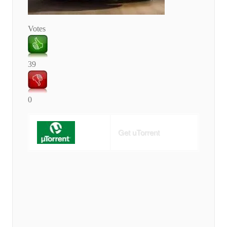
Votes
39
0
Get uTorrent