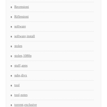
Recensioni
Riflessioni
software
software,install
stolen
stolen,1080p
stuff,apps
subs,divx
tool
tool,notes
torrent,exclusive