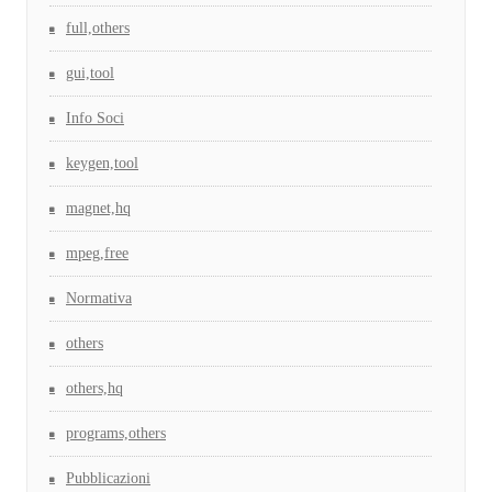
full,others
gui,tool
Info Soci
keygen,tool
magnet,hq
mpeg,free
Normativa
others
others,hq
programs,others
Pubblicazioni