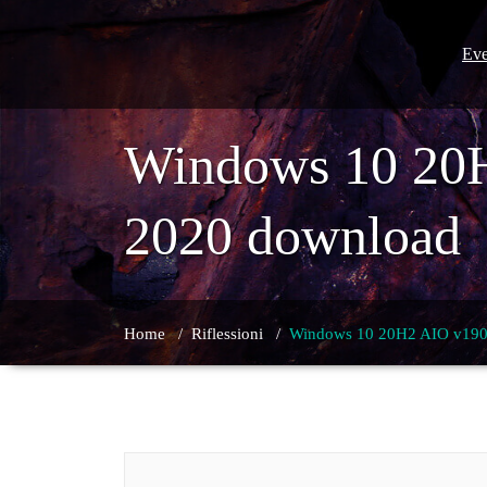
Skip
to
content
Eve
Windows 10 20H
2020 download
Home
/
Riflessioni
/
Windows 10 20H2 AIO v190