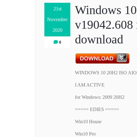
Windows 10
21st
Novembre
v19042.608 
2020
download
0
WINDOWS 10 20H2 ISO AI
I AM ACTIVE
for Windows: 2009 20H2
===== EDIES =====
Win10 House
Win10 Pro