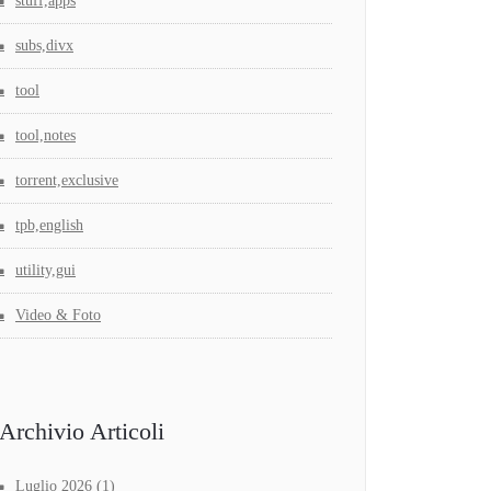
stuff,apps
subs,divx
tool
tool,notes
torrent,exclusive
tpb,english
utility,gui
Video & Foto
Archivio Articoli
Luglio 2026
(1)