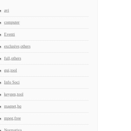
avi
computer
Eventi
exclusive,others
full,others
gui,tool
Info Soci
keygen,tool
magnet,hq
mpeg,free
Normativa