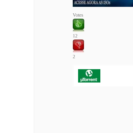
Votes
12
2