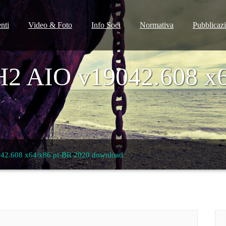
nti
Video & Foto
Info Soci
Normativa
Pubblicaz
2 AIO v19042.608 x6
42.608 x64/x86 pt-BR 2020 download