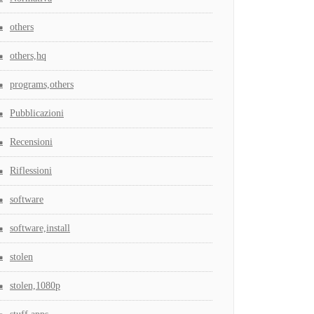
others
others,hq
programs,others
Pubblicazioni
Recensioni
Riflessioni
software
software,install
stolen
stolen,1080p