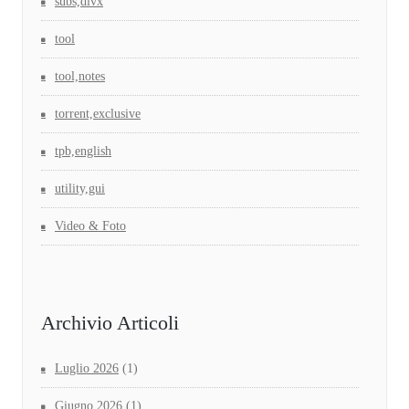
subs,divx
tool
tool,notes
torrent,exclusive
tpb,english
utility,gui
Video & Foto
Archivio Articoli
Luglio 2026
(1)
Giugno 2026
(1)