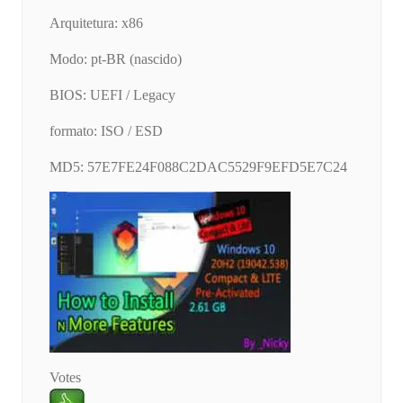
Arquitetura: x86
Modo: pt-BR (nascido)
BIOS: UEFI / Legacy
formato: ISO / ESD
MD5: 57E7FE24F088C2DAC5529F9EFD5E7C24
Votes