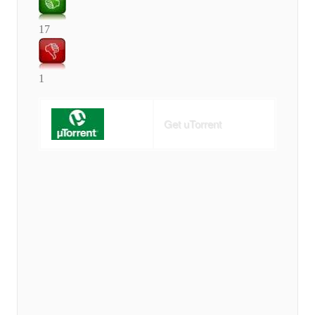
17
1
Get uTorrent