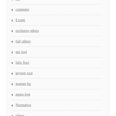
computer
Eventi
exclusive,others
full,others
gui,tool
Info Soci
keygen,tool
magnet,hq
mpeg,free
Normativa
others