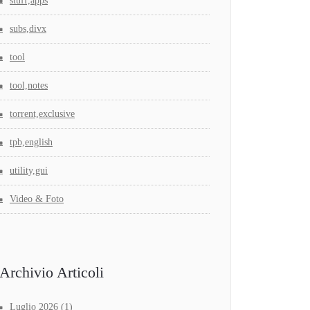
stuff,apps
subs,divx
tool
tool,notes
torrent,exclusive
tpb,english
utility,gui
Video & Foto
Archivio Articoli
Luglio 2026
(1)