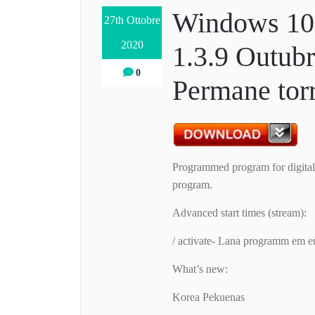
Windows 10 
27th Ottobre
2020
1.3.9 Outub
0
Permane tor
Programmed program for digital
program.
Advanced start times (stream):
/ activate- Lana programm em e
What’s new:
Korea Pekuenas