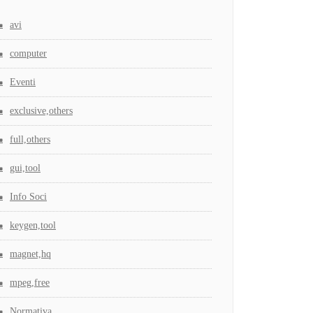
avi
computer
Eventi
exclusive,others
full,others
gui,tool
Info Soci
keygen,tool
magnet,hq
mpeg,free
Normativa