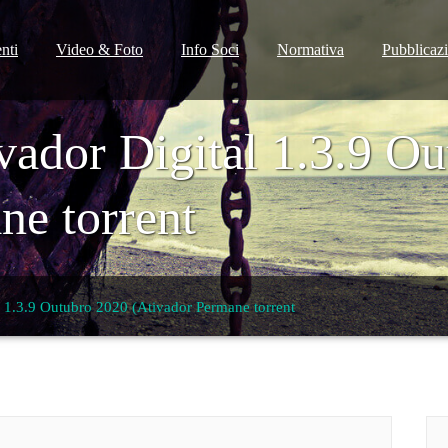
nti
Video & Foto
Info Soci
Normativa
Pubblicaz
ador Digital 1.3.9 Ou
ne torrent
 1.3.9 Outubro 2020 (Ativador Permane torrent