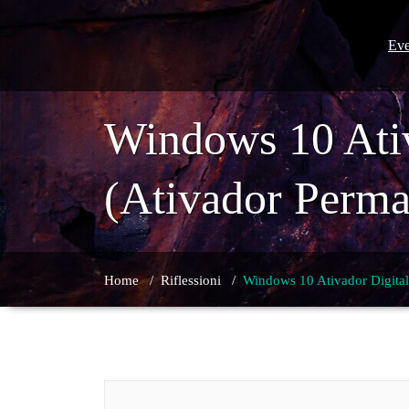
Skip
to
content
Eve
Windows 10 Ativ
(Ativador Perma
Home
/
Riflessioni
/
Windows 10 Ativador Digital