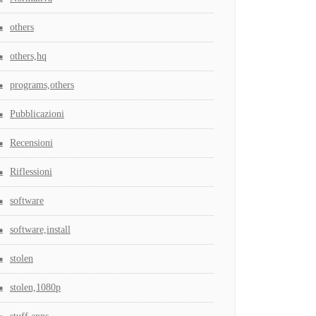
others
others,hq
programs,others
Pubblicazioni
Recensioni
Riflessioni
software
software,install
stolen
stolen,1080p