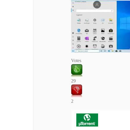
Votes
29
2