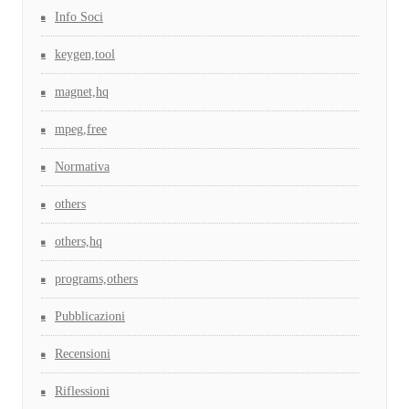
Info Soci
keygen,tool
magnet,hq
mpeg,free
Normativa
others
others,hq
programs,others
Pubblicazioni
Recensioni
Riflessioni