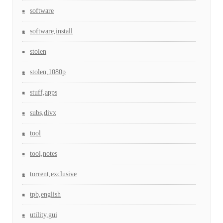
software
software,install
stolen
stolen,1080p
stuff,apps
subs,divx
tool
tool,notes
torrent,exclusive
tpb,english
utility,gui