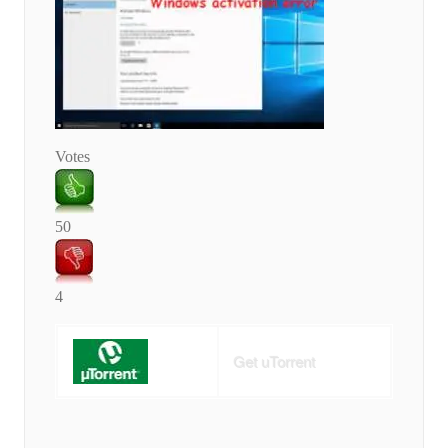
Votes
50
4
Get uTorrent