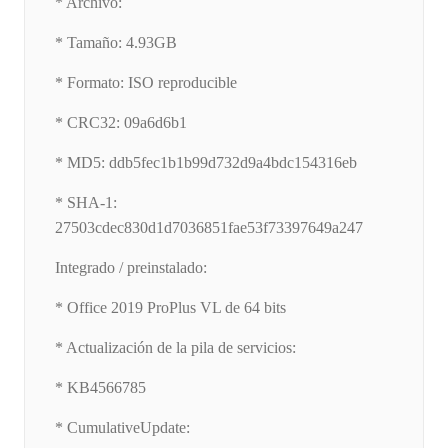
* Archivo:
* Tamaño: 4.93GB
* Formato: ISO reproducible
* CRC32: 09a6d6b1
* MD5: ddb5fec1b1b99d732d9a4bdc154316eb
* SHA-1:
27503cdec830d1d7036851fae53f73397649a247
Integrado / preinstalado:
* Office 2019 ProPlus VL de 64 bits
* Actualización de la pila de servicios:
* KB4566785
* CumulativeUpdate: