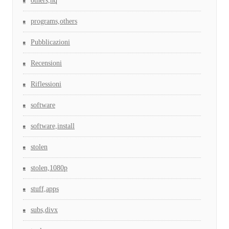
others,hq
programs,others
Pubblicazioni
Recensioni
Riflessioni
software
software,install
stolen
stolen,1080p
stuff,apps
subs,divx