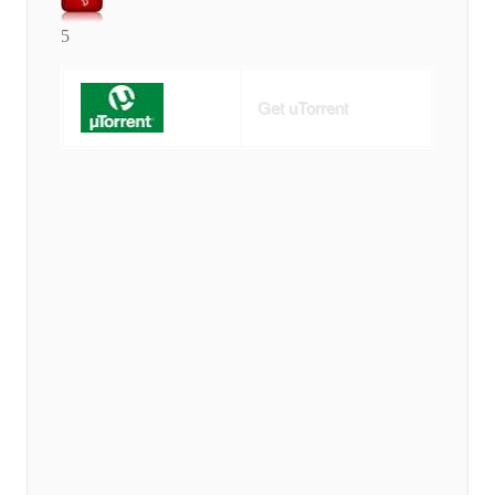
5
Get uTorrent