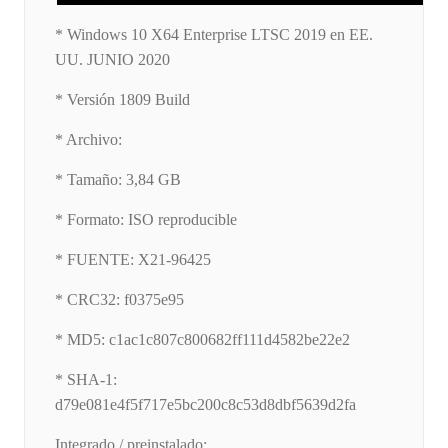
* Windows 10 X64 Enterprise LTSC 2019 en EE.
UU. JUNIO 2020
* Versión 1809 Build
* Archivo:
* Tamaño: 3,84 GB
* Formato: ISO reproducible
* FUENTE: X21-96425
* CRC32: f0375e95
* MD5: c1ac1c807c800682ff111d4582be22e2
* SHA-1:
d79e081e4f5f717e5bc200c8c53d8dbf5639d2fa
Integrado / preinstalado: