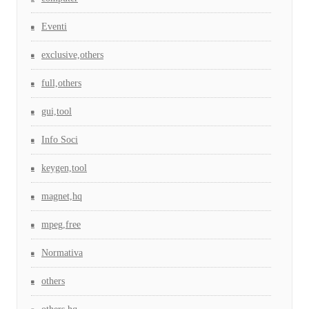
Eventi
exclusive,others
full,others
gui,tool
Info Soci
keygen,tool
magnet,hq
mpeg,free
Normativa
others