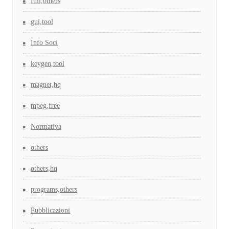
full,others
gui,tool
Info Soci
keygen,tool
magnet,hq
mpeg,free
Normativa
others
others,hq
programs,others
Pubblicazioni