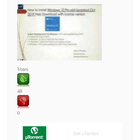
Votes
48
0
Get uTorrent