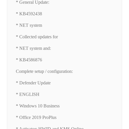
* General Update:
* KB4592438
* NET system
* Collected updates for
* NET system and:
* KB4586876
Complete setup / configuration:
* Defender Update
* ENGLISH
* Windows 10 Business
* Office 2019 ProPlus
* Activator: HWID and KMS Online