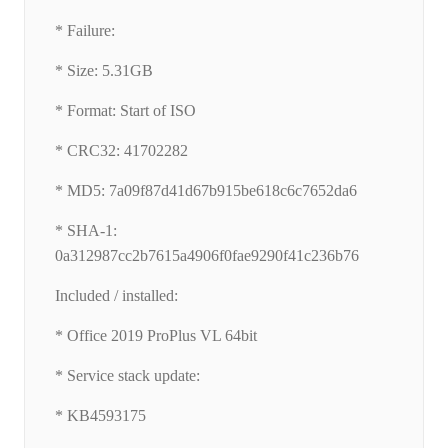
* Failure:
* Size: 5.31GB
* Format: Start of ISO
* CRC32: 41702282
* MD5: 7a09f87d41d67b915be618c6c7652da6
* SHA-1:
0a312987cc2b7615a4906f0fae9290f41c236b76
Included / installed:
* Office 2019 ProPlus VL 64bit
* Service stack update:
* KB4593175