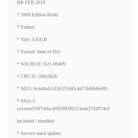
BR FEB 2019
* 1809 Edition Build
* Failure:
* Size: 3.45GB
* Format: Start of ISO
* SOURCE: X21-96409
* CRC32: 206c062b
* MD5: 0c446afa5126355ef0c4d73b6f68e695
* SHA-1:
ce1eeed55073ebc4f6939f3f9253eab2792874c0
Included / installed:
* Service stack update: