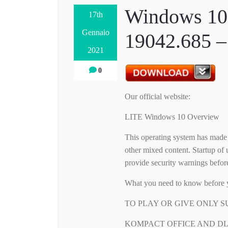
Windows 10
17th
Gennaio
19042.685 –
2021
0
Our official website:
LITE Windows 10 Overview
This operating system has made 
other mixed content. Startup of u
provide security warnings befor
What you need to know before y
TO PLAY OR GIVE ONLY SUPER
KOMPACT OFFICE AND DLL.ETC.