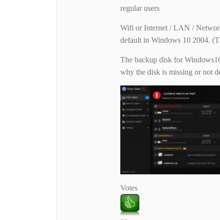
regular users
Wifi or Internet / LAN / Netwo
default in Windows 10 2004. (Th
The backup disk for Windows10 w
why the disk is missing or not de
Votes