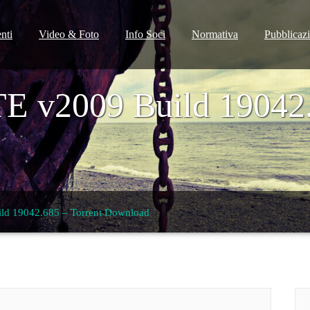
nti
Video & Foto
Info Soci
Normativa
Pubblicaz
E v2009 Build 19042.
ld 19042.685 – Torrent Download