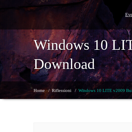
Skip
to
content
Eve
Windows 10 LIT
Download
Home
/
Riflessioni
/
Windows 10 LITE v2009 Bui