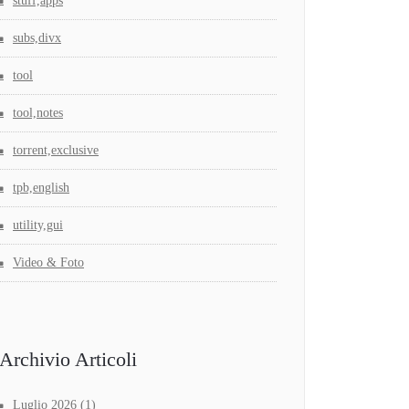
stuff,apps
subs,divx
tool
tool,notes
torrent,exclusive
tpb,english
utility,gui
Video & Foto
Archivio Articoli
Luglio 2026
(1)