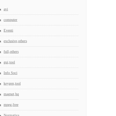
avi
computer
Eventi
exclusive,others
full,others
gui,tool
Info Soci
keygen,tool
magnet,hq
mpeg,free
Normativa