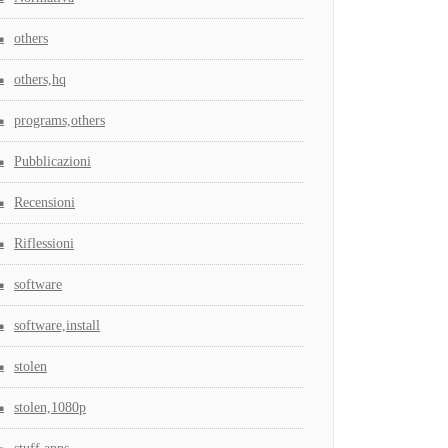
others
others,hq
programs,others
Pubblicazioni
Recensioni
Riflessioni
software
software,install
stolen
stolen,1080p