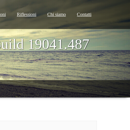
ioni
Riflessioni
Chi siamo
Contatti
uild 19041.487