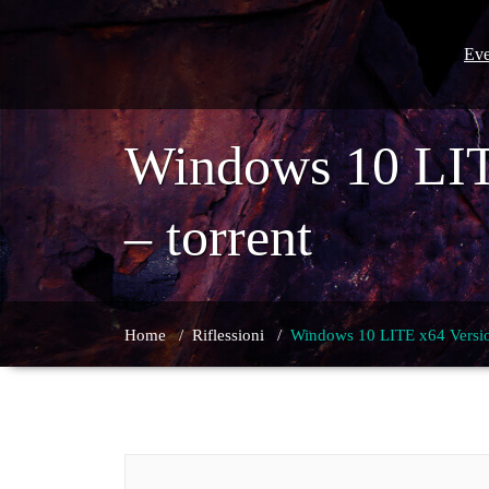
Skip
to
content
Eve
Windows 10 LIT
– torrent
Home
/
Riflessioni
/
Windows 10 LITE x64 Versio