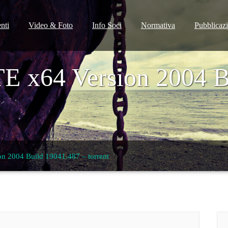
nti
Video & Foto
Info Soci
Normativa
Pubblicaz
E x64 Version 2004 B
n 2004 Build 19041.487 – torrent