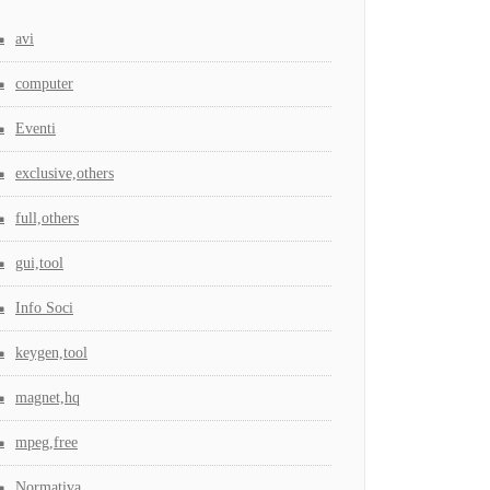
avi
computer
Eventi
exclusive,others
full,others
gui,tool
Info Soci
keygen,tool
magnet,hq
mpeg,free
Normativa