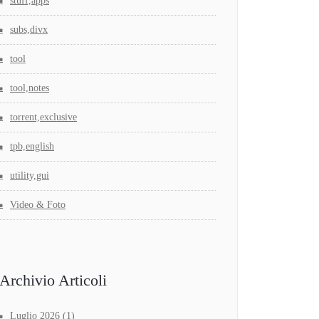
stuff,apps
subs,divx
tool
tool,notes
torrent,exclusive
tpb,english
utility,gui
Video & Foto
Archivio Articoli
Luglio 2026
(1)