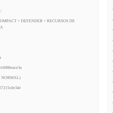
:
+ COMPACT + DEFENDER + RECURSOS DE
IA
a
b1608beace3a
tida NORMAL)
57215cde34e