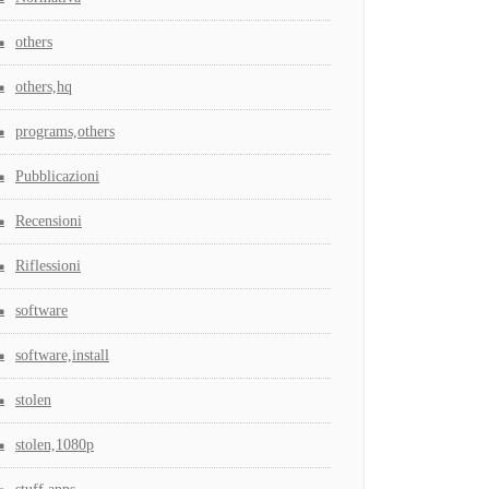
others
others,hq
programs,others
Pubblicazioni
Recensioni
Riflessioni
software
software,install
stolen
stolen,1080p