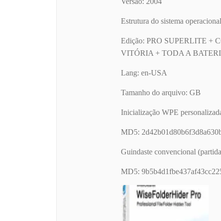
Versão: 2004
Estrutura do sistema operacional
Edição: PRO SUPERLITE 
VITÓRIA + TODA A BATER
Lang: en-USA
Tamanho do arquivo: GB
Inicialização WPE personalizad
MD5: 2d42b01d80b6f3d8a630
Guindaste convencional (par
MD5: 9b5b4d1fbe437af43cc22