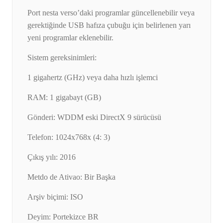
Port nesta verso’daki programlar güncellenebilir veya
gerektiğinde USB hafıza çubuğu için belirlenen yarı
yeni programlar eklenebilir.
Sistem gereksinimleri:
1 gigahertz (GHz) veya daha hızlı işlemci
RAM: 1 gigabayt (GB)
Gönderi: WDDM eski DirectX 9 sürücüsü
Telefon: 1024x768x (4: 3)
Çıkış yılı: 2016
Metdo de Ativao: Bir Başka
Arşiv biçimi: ISO
Deyim: Portekizce BR