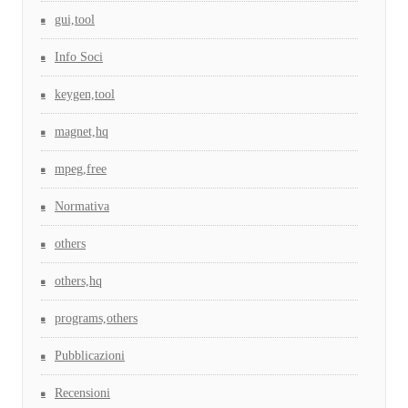
gui,tool
Info Soci
keygen,tool
magnet,hq
mpeg,free
Normativa
others
others,hq
programs,others
Pubblicazioni
Recensioni