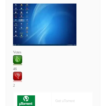
Votes
46
2
Get uTorrent