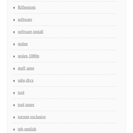
Riflessioni
software
software,install
stolen
stolen,1080p
stuff,apps
subs,divx
tool
tool,notes
torrent,exclusive
tpb,english