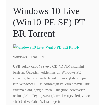
Windows 10 Live
(Win10-PE-SE) PT-
BR Torrent
Windows 10 canlı RE
USB bellek çubuğu (veya CD / DVD) sistemini
başlatın. Önceden yüklenmiş bir Windows PE
alırsanız, bu programlarla yakından ilişkili olduğu
için Windows PE’yi edinmeyin ve kullanmayın. Bir
çalışma alanı, gezgin, menü, sıkıştırıcı çerçeveleri,
resim görüntüleyici, slayt gösterisi çerçeveleri, video
sürücüsü ve daha fazlasını içerir.