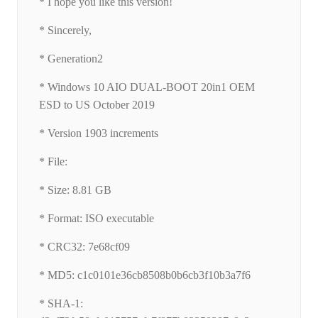
* I hope you like this version!
* Sincerely,
* Generation2
* Windows 10 AIO DUAL-BOOT 20in1 OEM
ESD to US October 2019
* Version 1903 increments
* File:
* Size: 8.81 GB
* Format: ISO executable
* CRC32: 7e68cf09
* MD5: c1c0101e36cb8508b0b6cb3f10b3a7f6
* SHA-1: