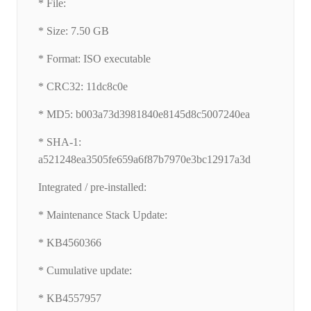
* File:
* Size: 7.50 GB
* Format: ISO executable
* CRC32: 11dc8c0e
* MD5: b003a73d3981840e8145d8c5007240ea
* SHA-1:
a521248ea3505fe659a6f87b7970e3bc12917a3d
Integrated / pre-installed:
* Maintenance Stack Update:
* KB4560366
* Cumulative update:
* KB4557957