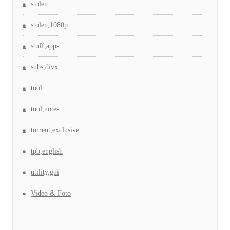
stolen
stolen,1080p
stuff,apps
subs,divx
tool
tool,notes
torrent,exclusive
tpb,english
utility,gui
Video & Foto