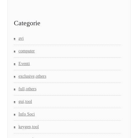
Categorie
avi
computer
Eventi
exclusive,others
full,others
gui,tool
Info Soci
keygen,tool