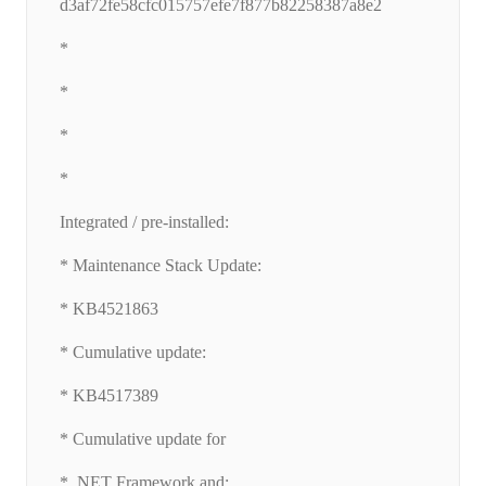
d3af72fe58cfc015757efe7f877b82258387a8e2
*
*
*
*
Integrated / pre-installed:
* Maintenance Stack Update:
* KB4521863
* Cumulative update:
* KB4517389
* Cumulative update for
* .NET Framework and: