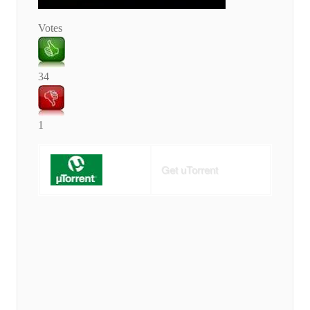
Votes
34
1
Get uTorrent