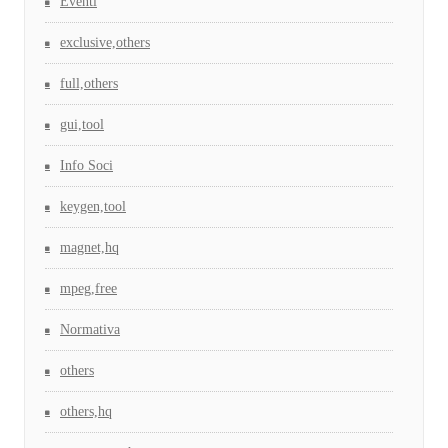
Eventi
exclusive,others
full,others
gui,tool
Info Soci
keygen,tool
magnet,hq
mpeg,free
Normativa
others
others,hq