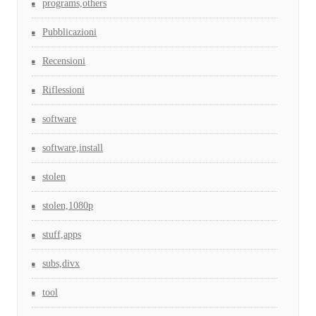
programs,others
Pubblicazioni
Recensioni
Riflessioni
software
software,install
stolen
stolen,1080p
stuff,apps
subs,divx
tool