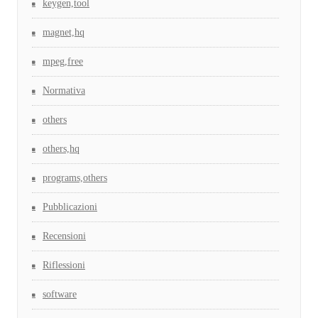
keygen,tool
magnet,hq
mpeg,free
Normativa
others
others,hq
programs,others
Pubblicazioni
Recensioni
Riflessioni
software