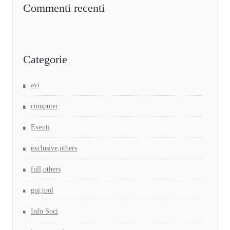
Commenti recenti
Categorie
avi
computer
Eventi
exclusive,others
full,others
gui,tool
Info Soci