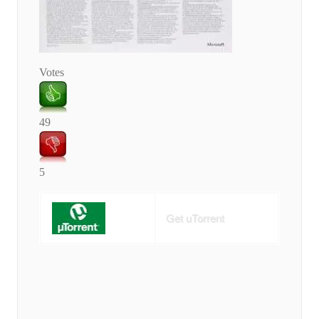
Votes
49
5
Get uTorrent