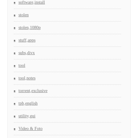
software,install
stolen
stolen,1080p
stuff,apps
subs,divx
tool
tool,notes
torrent,exclusive
tpb,english
utility,gui
Video & Foto