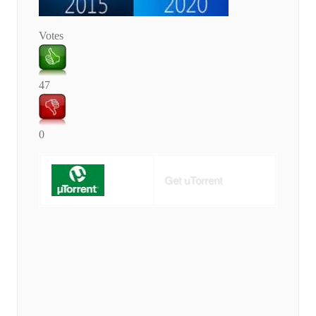
Votes
47
0
Get uTorrent