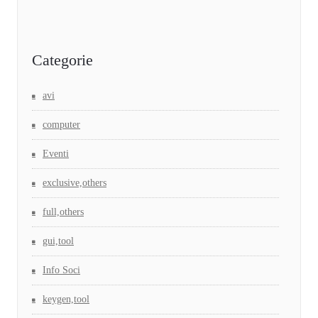
Categorie
avi
computer
Eventi
exclusive,others
full,others
gui,tool
Info Soci
keygen,tool