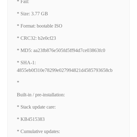
* Fail:
* Size: 3.77 GB
* Format: bootable ISO
* CRC32: b2e0cf23
* MD5: aa23fb876e505fd5ff94d7ce03863fc0
* SHA-1:
4855eb0f310e78299e027994821d4585793658cb
*
Built-in / pre-installation:
* Stack update care:
* KB4515383
* Cumulative updates: