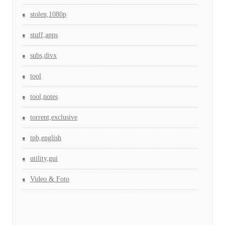
stolen,1080p
stuff,apps
subs,divx
tool
tool,notes
torrent,exclusive
tpb,english
utility,gui
Video & Foto