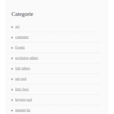
Categorie
avi
computer
Eventi
exclusive,others
full,others
gui,tool
Info Soci
keygen,tool
magnet,hq