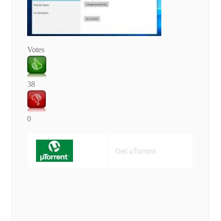
Votes
38
0
Get uTorrent