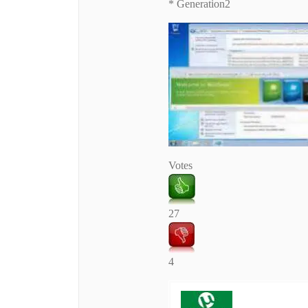
* Generation2
Votes
27
4