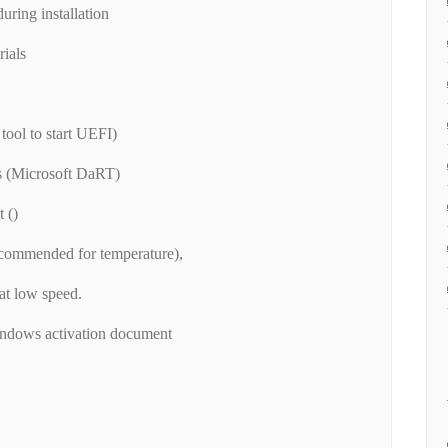
uring installation
rials
ool to start UEFI)
s (Microsoft DaRT)
 ()
ecommended for temperature),
at low speed.
ndows activation document