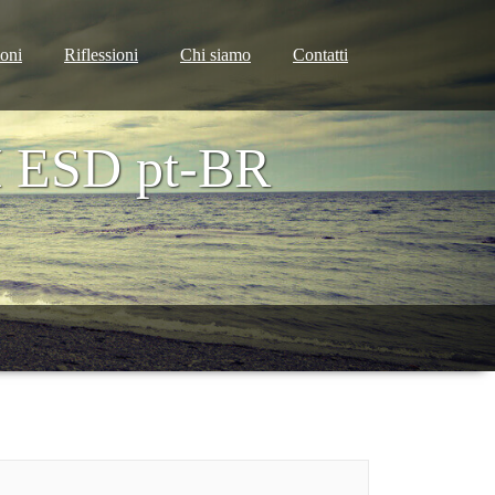
ioni
Riflessioni
Chi siamo
Contatti
M ESD pt-BR