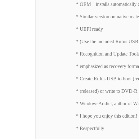
* OEM – installs automatically d
* Similar version on native mate
* UEFI ready
* (Use the included Rufus USB t
* Recognition and Update Tool
* emphasized as recovery format
* Create Rufus USB to boot (r
* (released) or write to DVD-R 
* WindowsAddict, author of Wi
* I hope you enjoy this edition!
* Respectfully