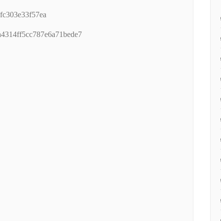
fc303e33f57ea
a4314ff5cc787e6a71bede7
: