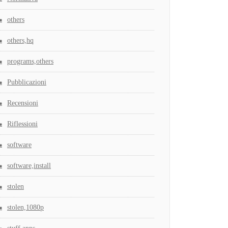
others
others,hq
programs,others
Pubblicazioni
Recensioni
Riflessioni
software
software,install
stolen
stolen,1080p