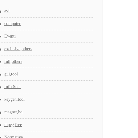
avi
computer
Eventi
exclusive,others
full,others
gui,tool
Info Soci
keygen,tool
magnet,hq
mpeg,free
Normativa