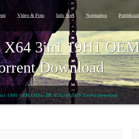
nti
Video & Foto
Info Soci
Normativa
Pubblicaz
o X64 3in1 19H1 OE
orrent Download
3in1 19H1 OEM ESD pt-BR AUG-30 2019 Torrent Download