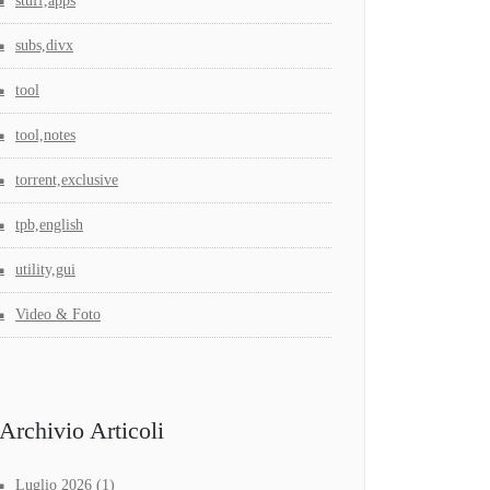
stuff,apps
subs,divx
tool
tool,notes
torrent,exclusive
tpb,english
utility,gui
Video & Foto
Archivio Articoli
Luglio 2026
(1)