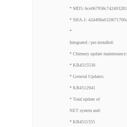
* MD5: 6ce067958c742493281
* SHA-1: 42d498a632f671700
*
Integrated / pre-installed:
* Chimney update maintenance
* KB4515530
* General Updates:
* KB4512941
* Total update of
NET system and:
* KB4511555