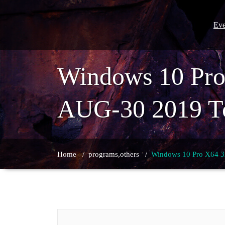
Skip
to
content
Eve
Windows 10 Pr
AUG-30 2019 T
Home
/
programs,others
/
Windows 10 Pro X64 